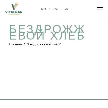
ҚАЗ
|
РУС
|
EN
БЕЗДРОЖЖ
ЕВОЙ ХЛЕБ
Главная
/
"Бездрожжевой хлеб"