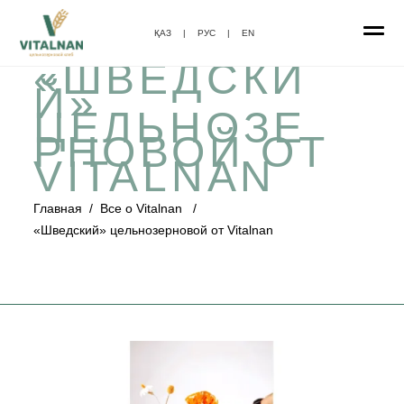
ҚАЗ
|
РУС
|
EN
«ШВЕДСКИ
Й»
ЦЕЛЬНОЗЕ
РНОВОЙ ОТ
VITALNAN
Главная
/
Все о Vitalnan
/
«Шведский» цельнозерновой от Vitalnan