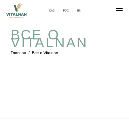
ҚАЗ
|
РУС
|
EN
ВСЕ О
VITALNAN
Главная
/
Все о Vitalnan