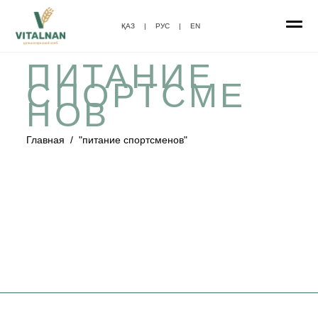
ҚАЗ
|
РУС
|
EN
ПИТАНИЕ
СПОРТСМЕ
НОВ
Главная
/
"питание спортсменов"