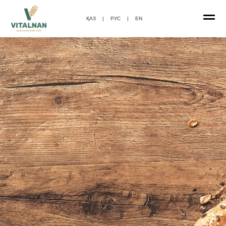
ҚАЗ
|
РУС
|
EN
Цельнозерновой
хлеб
VITALNAN