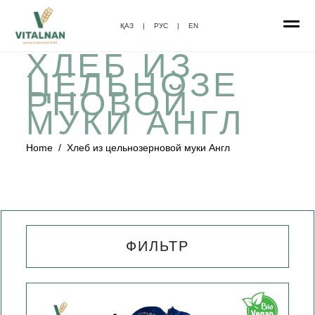
ҚАЗ
|
РУС
|
EN
ХЛЕБ ИЗ
ЦЕЛЬНОЗЕ
РНОВОЙ
МУКИ АНГЛ
Home
/
Хлеб из цельнозерновой муки Англ
ФИЛЬТР