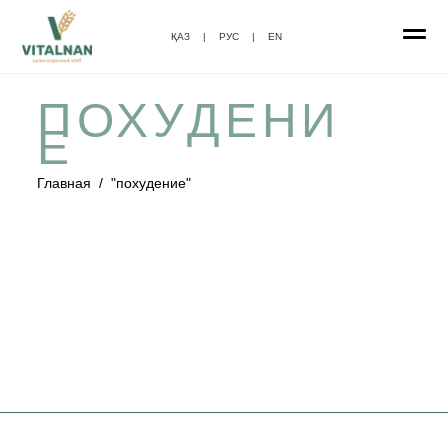
ҚАЗ
|
РУС
|
EN
ПОХУДЕНИ
Е
Главная
/
"похудение"