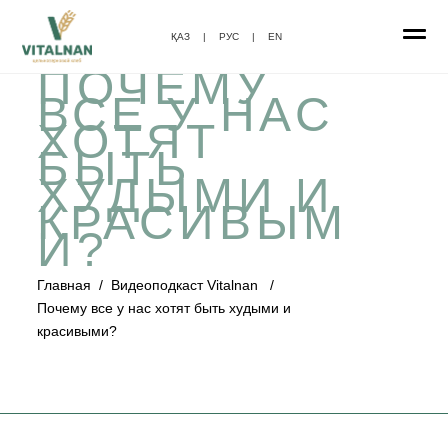
ҚАЗ
|
РУС
|
EN
ПОЧЕМУ
ВСЕ У НАС
ХОТЯТ
БЫТЬ
ХУДЫМИ И
КРАСИВЫМ
И?
Главная
/
Видеоподкаст Vitalnan
/
Почему все у нас хотят быть худыми и
красивыми?