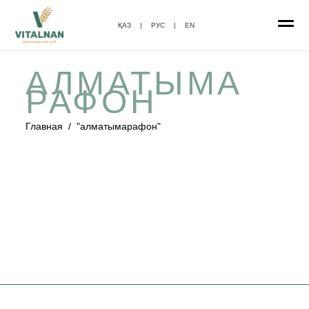
ҚАЗ
|
РУС
|
EN
АЛМАТЫМА
РАФОН
Главная
/
"алматымарафон"