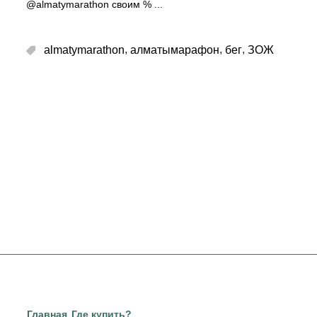
@almatymarathon своим %
,
,
,
almatymarathon
алматымарафон
бег
ЗОЖ
Главная
Где купить?