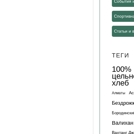
События 
Спортивн
Статьи и 
ТЕГИ
100%
цельн
хлеб
Ас
Алматы
Бездрож
Бородински
Валихан
Вахтанг Д