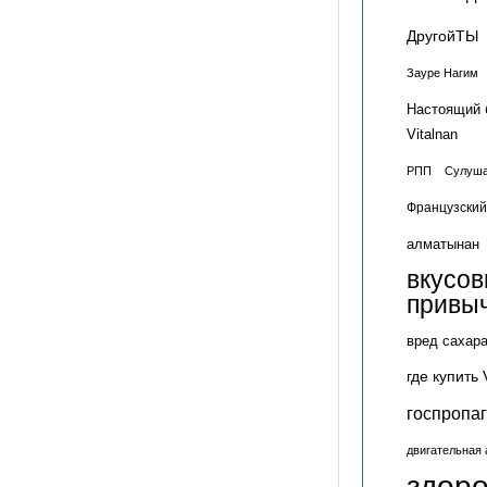
ДругойТЫ
Зауре Нагим
Настоящий 
Vitalnan
РПП
Сулуша
Французский
алматынан
вкусо
привы
вред сахар
где купить 
госпропа
двигательная 
здор