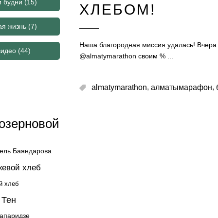
и будни
(15)
ХЛЕБОМ!
ая жизнь
(7)
Наша благородная миссия удалась! Вчера 
видео
(44)
@almatymarathon своим %
,
,
almatymarathon
алматымарафон
озерновой
ель Баяндарова
жевой хлеб
й хлеб
 Тен
жапаридзе