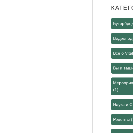
КАТЕГ
Бутербро
Видеоподк
Все о Vita
Вы и ваш
Мероприя
(1)
Наука и 
Рецепты
(