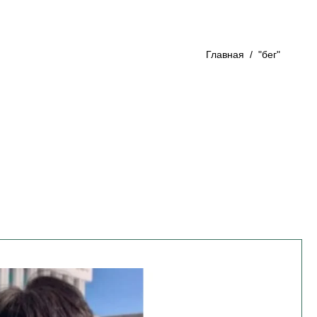
Главная
/
"бег"