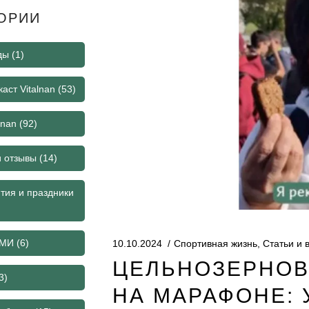
ОРИИ
ды
(1)
аст Vitalnan
(53)
lnan
(92)
и отзывы
(14)
тия и праздники
СМИ
(6)
10.10.2024
Спортивная жизнь
,
Статьи и 
ЦЕЛЬНОЗЕРНОВ
3)
НА МАРАФОНЕ: