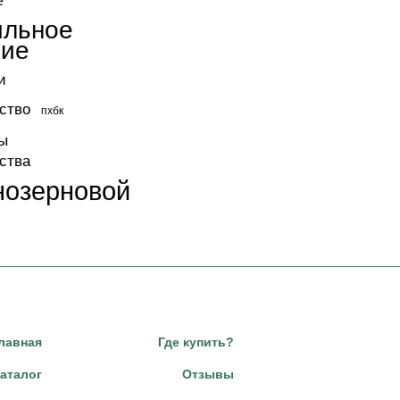
е
ильное
ние
и
ство
пхбк
ы
ства
нозерновой
лавная
Где купить?
аталог
Отзывы