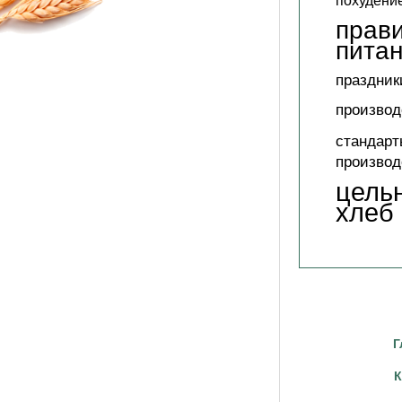
похудени
прав
пита
праздник
производ
стандарт
производ
цель
хлеб
Г
К