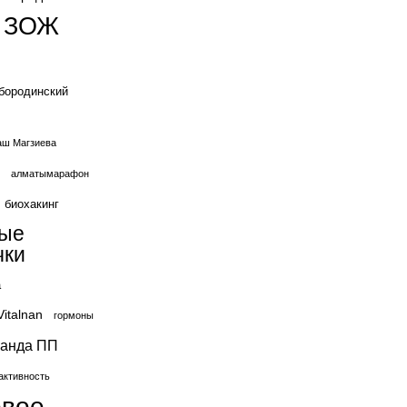
ЗОЖ
бородинский
ш Магзиева
алматымарафон
биохакинг
вые
чки
а
Vitalnan
гормоны
ганда ПП
активность
овое