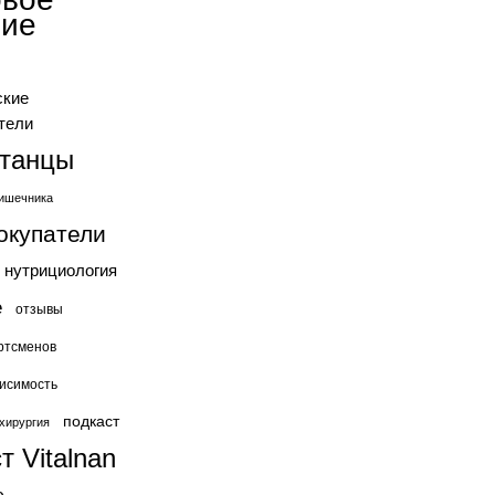
ние
ские
тели
станцы
ишечника
окупатели
нутрициология
е
отзывы
ртсменов
исимость
подкаст
хирургия
т Vitalnan