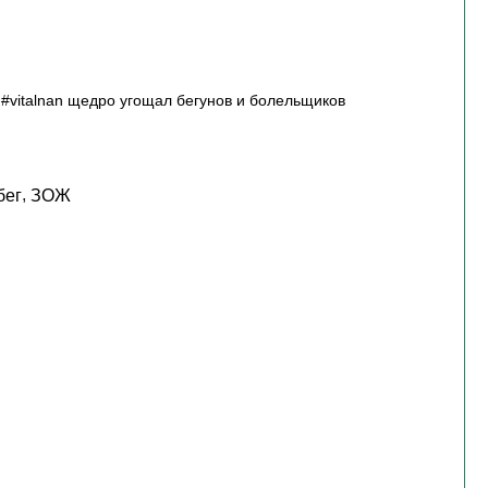
#vitalnan щедро угощал бегунов и болельщиков
,
бег
ЗОЖ