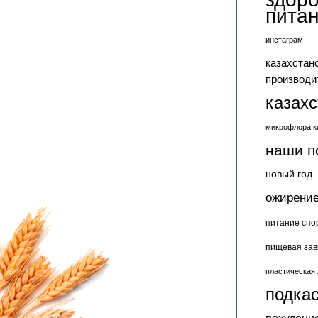
пита
инстаграм
казахстан
производи
казах
микрофлора к
наши п
новый год
ожирени
питание спо
пищевая зав
пластическая 
подкас