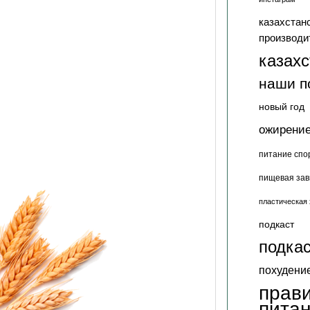
казахстан
производи
казах
наши п
новый год
ожирени
питание спо
пищевая зав
пластическая 
подкаст
подкас
похудени
прав
пита