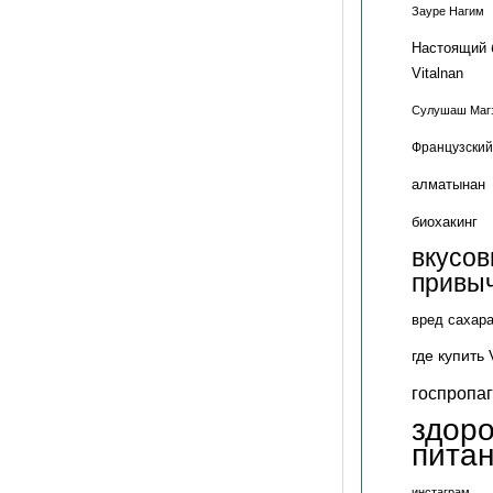
Зауре Нагим
Настоящий 
Vitalnan
Сулушаш Маг
Французский
алматынан
биохакинг
вкусо
привы
вред сахар
где купить 
госпропа
здор
пита
инстаграм