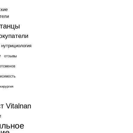
ские
тели
станцы
окупатели
нутрициология
е
отзывы
ртсменов
исимость
хирургия
т Vitalnan
е
ильное
ние