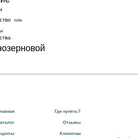
и
ство
пхбк
ы
ства
нозерновой
лавная
Где купить?
аталог
Отзывы
ецепты
Клиентам