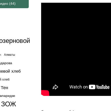
видео
(44)
озерновой
Алматы
n
ндарова
жевой хлеб
й хлеб
 Тен
жапаридзе
ЗОЖ