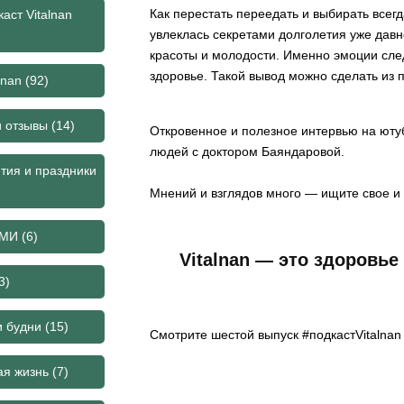
Как перестать переедать и выбирать всег
аст Vitalnan
увлеклась секретами долголетия уже дав
красоты и молодости. Именно эмоции след
здоровье. Такой вывод можно сделать из
lnan
(92)
и отзывы
(14)
Откровенное и полезное интервью на ютуб
людей с доктором Баяндаровой.
тия и праздники
Мнений и взглядов много — ищите свое и 
СМИ
(6)
Vitalnan — это здоровье
3)
и будни
(15)
Смотрите
шестой выпуск #подкастVitalnan
ая жизнь
(7)