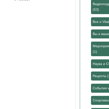
Видеоподк
(53)
Все о Vita
Вы и ваш
Мероприя
(1)
Наука и 
Рецепты
(
События 
Спортивн