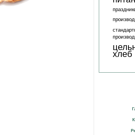
праздник
производ
стандарт
производ
цель
хлеб
Г
К
Р