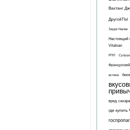
Вахтанг Д
ДругойТЫ
Зауре Нагим
Настоящий 
Vitalnan
РПП
Сулуша
Французский
биох
астана
вкусо
привы
вред сахар
где купить 
госпропа