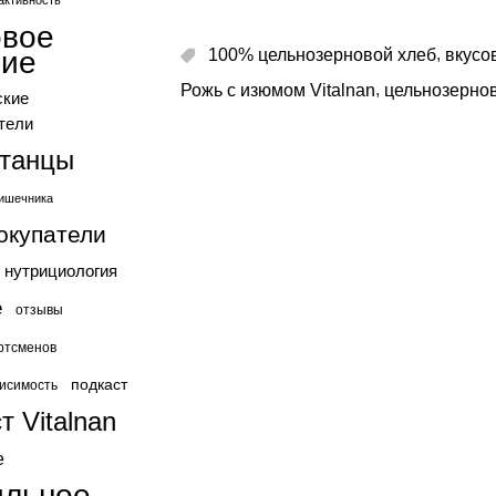
активность
овое
,
ние
100% цельнозерновой хлеб
вкусо
,
Рожь с изюмом Vitalnan
цельнозерно
ские
тели
станцы
ишечника
окупатели
нутрициология
е
отзывы
ртсменов
подкаст
исимость
т Vitalnan
е
ильное