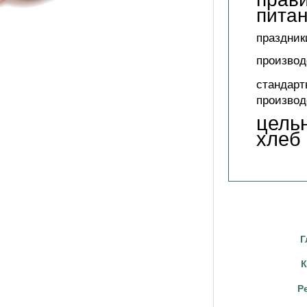
пита
праздник
производ
стандарт
производ
цель
хлеб
Г
К
Р