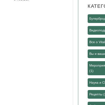
КАТЕГ
Бутербро
Видеоподк
Все о Vita
Вы и ваш
Мероприя
(1)
Наука и 
Рецепты
(