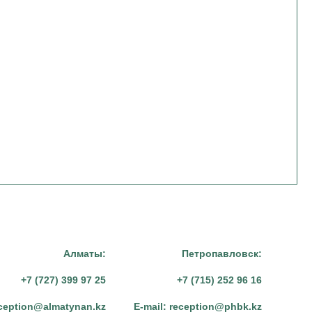
Алматы:
Петропавловск:
+7 (727) 399 97 25
+7 (715) 252 96 16
ception@almatynan.kz
E-mail:
reception@phbk.kz