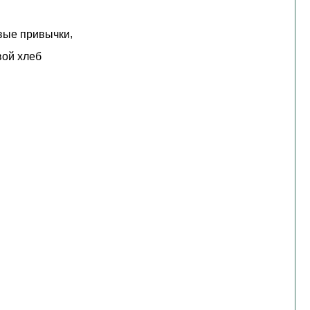
,
вые привычки
вой хлеб