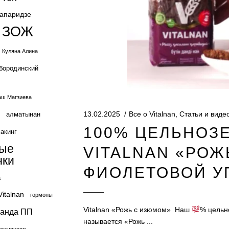
жапаридзе
ЗОЖ
Куляна Алина
бородинский
ш Магзиева
13.02.2025
Все о Vitalnan
,
Статьи и виде
алматынан
100% ЦЕЛЬНОЗ
акинг
вые
VITALNAN «РОЖ
чки
ФИОЛЕТОВОЙ У
а
Vitalnan
гормоны
Vitalnan «Рожь с изюмом» Наш
% цельно
ганда ПП
называется «Рожь