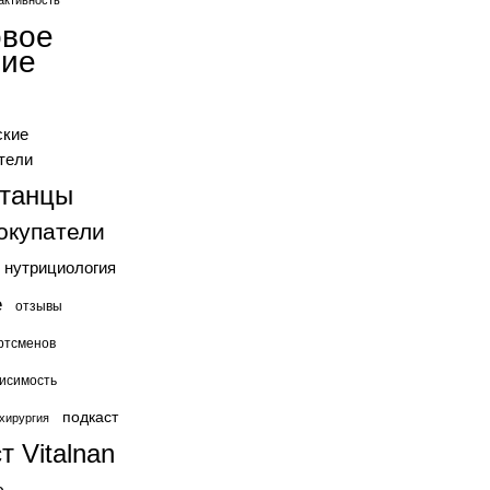
активность
овое
ние
ские
тели
станцы
окупатели
нутрициология
е
отзывы
ртсменов
исимость
подкаст
хирургия
т Vitalnan