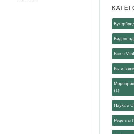
КАТЕГ
Бутербро
Видеоподк
Все о Vita
Вы и ваш
Мероприя
(1)
Наука и 
Рецепты
(