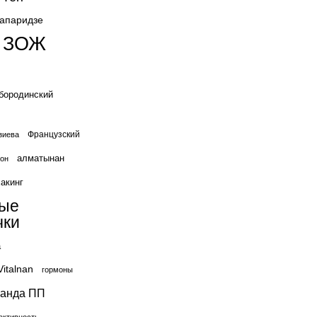
жапаридзе
ЗОЖ
бородинский
Французский
зиева
алматынан
он
акинг
вые
чки
а
Vitalnan
гормоны
ганда ПП