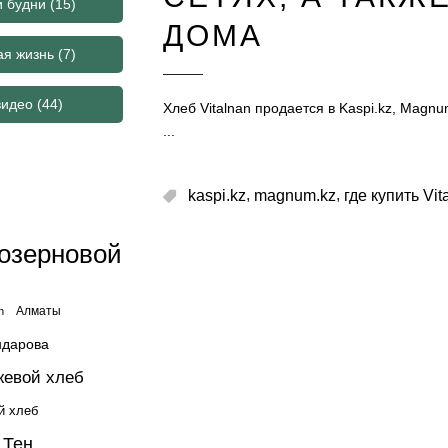
и будни
(15)
ДОМА
ая жизнь
(7)
видео
(44)
Хлеб Vitalnan продается в Kaspi.kz, Magnu
,
,
kaspi.kz
magnum.kz
где купить Vit
озерновой
Алматы
n
ндарова
жевой хлеб
й хлеб
 Тен