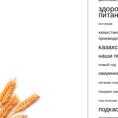
двигательная 
здор
пита
инстаграм
казахстан
производи
казах
наши п
новый год
ожирени
питание спо
пищевая зав
пластическая 
подкас