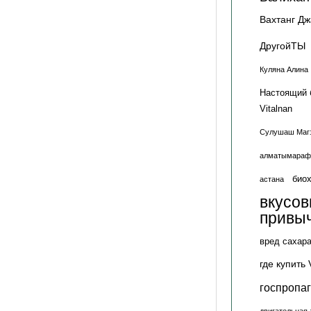
Вахтанг Д
ДругойТЫ
Куляна Алина
Настоящий 
Vitalnan
Сулушаш Маг
алматымараф
биох
астана
вкусо
привы
вред сахар
где купить 
госпропа