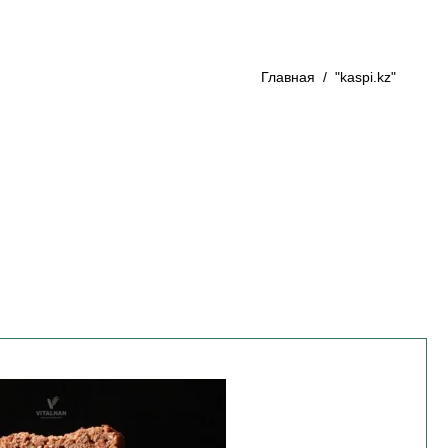
Главная
/
"kaspi.kz"