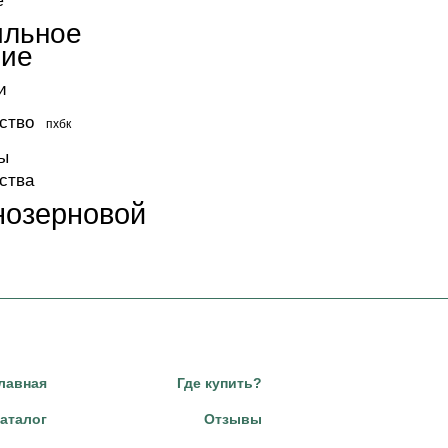
е
ильное
ние
и
ство
пхбк
ы
ства
нозерновой
лавная
Где купить?
аталог
Отзывы