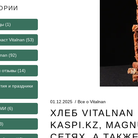
ОРИИ
ды
(1)
аст Vitalnan
(53)
lnan
(92)
и отзывы
(14)
тия и праздники
01.12.2025
Все о Vitalnan
СМИ
(6)
ХЛЕБ VITALNAN
KASPI.KZ, MAG
3)
СЕТЯХ, А ТАКЖ