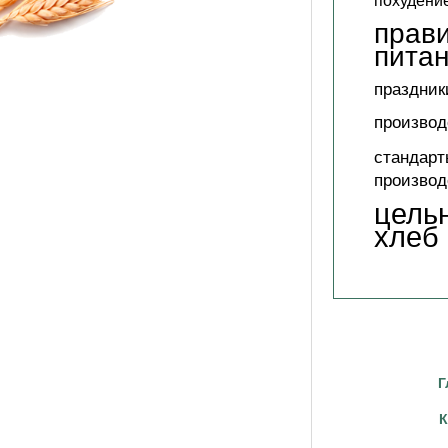
похудени
прав
пита
праздник
производ
стандарт
производ
цель
хлеб
Г
К