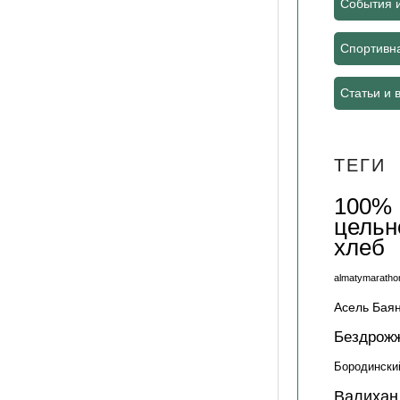
События 
Спортивн
Статьи и 
ТЕГИ
100%
цельн
хлеб
almatymaratho
Асель Бая
Бездрож
Бородински
Валихан