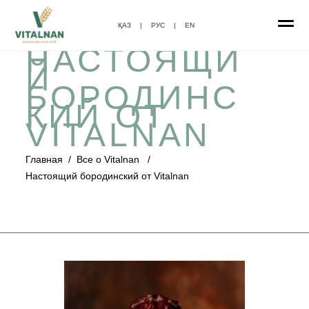
ҚАЗ
|
РУС
|
EN
НАСТОЯЩИ
Й
БОРОДИНС
КИЙ ОТ
VITALNAN
Главная
/
Все о Vitalnan
/
Настоящий бородинский от Vitalnan