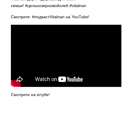
семьи! #цельнозерновойхлеб #vitalnan
Смотрите #подкастVitalnan на YouTube!
Смотрите на ютубе!