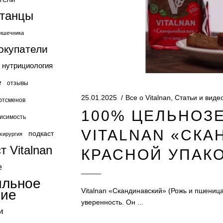
станцы
ишечника
окупатели
нутрициология
е
отзывы
25.01.2025
Все о Vitalnan
,
Статьи и виде
ртсменов
100% ЦЕЛЬНОЗ
исимость
VITALNAN «СКА
подкаст
хирургия
т Vitalnan
КРАСНОЙ УПАК
е
ильное
Vitalnan «Скандинавский» (Рожь и пшеница
ние
уверенность. Он
и