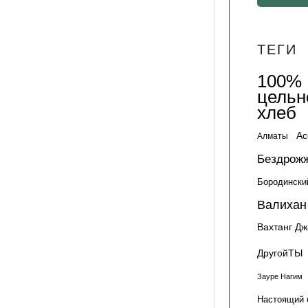
ТЕГИ
100%
цельн
хлеб
Ас
Алматы
Бездрож
Бородински
Валихан
Вахтанг Д
ДругойТЫ
Зауре Нагим
Настоящий 