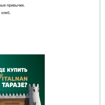
,
вые привычки
,
 хлеб