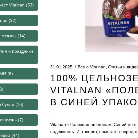
аст Vitalnan
(53)
lnan
(92)
и отзывы
(14)
тия и праздники
31.01.2025
Все о Vitalnan
,
Статьи и виде
СМИ
(6)
100% ЦЕЛЬНОЗ
VITALNAN «ПО
3)
В СИНЕЙ УПАКО
и будни
(15)
ая жизнь
(7)
Vitalnan «Полезная пшеница» Синий цвет 
надежность. И, говорят, помогает сосред
видео
(44)