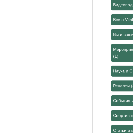
Видеоподк
Все о Vita
Вы и ваш
Мероприя
(1)
Наука и 
Рецепты
(
События 
Спортивн
Статьи и 