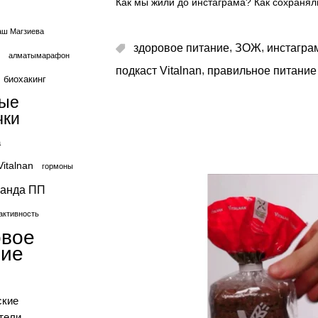
Как мы жили до инстаграма? Как сохранял
ш Магзиева
,
,
здоровое питание
ЗОЖ
инстагра
алматымарафон
,
подкаст Vitalnan
правильное питание
биохакинг
вые
чки
а
Vitalnan
гормоны
ганда ПП
активность
овое
ние
ские
тели