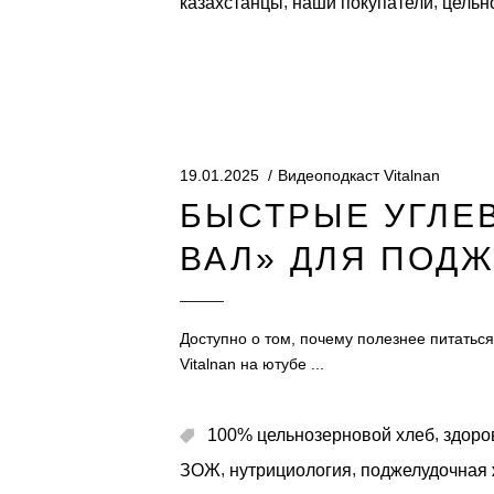
,
,
казахстанцы
наши покупатели
цельн
19.01.2025
Видеоподкаст Vitalnan
БЫСТРЫЕ УГЛЕ
ВАЛ» ДЛЯ ПОД
Доступно о том, почему полезнее питатьс
Vitalnan на ютубе
,
100% цельнозерновой хлеб
здоро
,
,
ЗОЖ
нутрициология
поджелудочная 