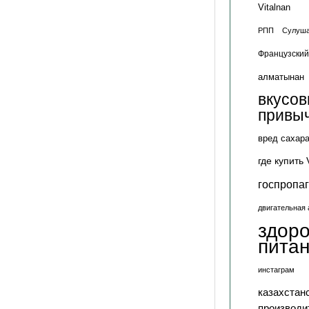
Vitalnan
РПП
Сулуша
Французский
алматынан
вкусо
привы
вред сахар
где купить 
госпропа
двигательная 
здор
пита
инстаграм
казахстан
производи