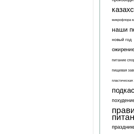
казах
микрофлора к
наши п
новый год
ожирени
питание спо
пищевая зав
пластическая 
подкас
похудени
прав
пита
праздник