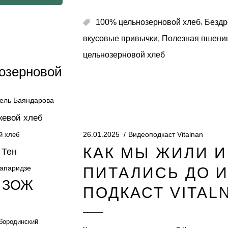
,
100% цельнозерновой хлеб
Бездр
,
вкусовые привычки
Полезная пшениц
цельнозерновой хлеб
озерновой
ель Баяндарова
жевой хлеб
26.01.2025
Видеоподкаст Vitalnan
й хлеб
КАК МЫ ЖИЛИ 
 Тен
жапаридзе
ПИТАЛИСЬ ДО 
ЗОЖ
ПОДКАСТ VITAL
бородинский