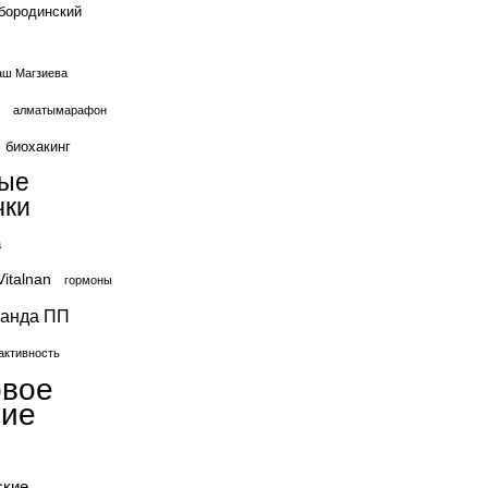
бородинский
ш Магзиева
алматымарафон
биохакинг
вые
чки
а
Vitalnan
гормоны
ганда ПП
активность
овое
ние
ские