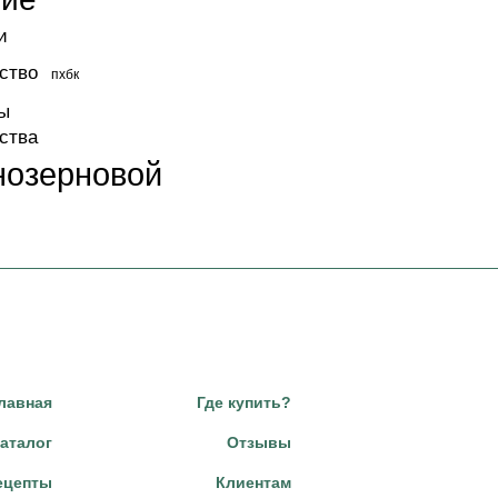
и
ство
пхбк
ы
ства
нозерновой
лавная
Где купить?
аталог
Отзывы
ецепты
Клиентам