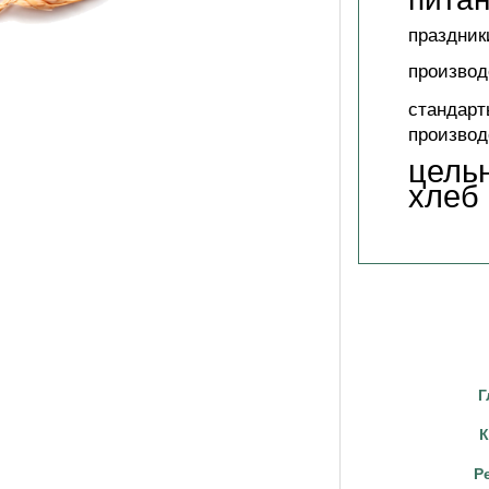
праздник
производ
стандарт
производ
цель
хлеб
Г
К
Р