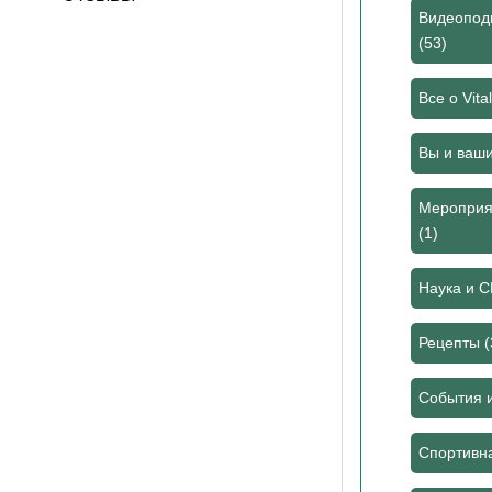
Видеоподк
(53)
Все о Vita
Вы и ваш
Мероприя
(1)
Наука и 
Рецепты
(
События 
Спортивн