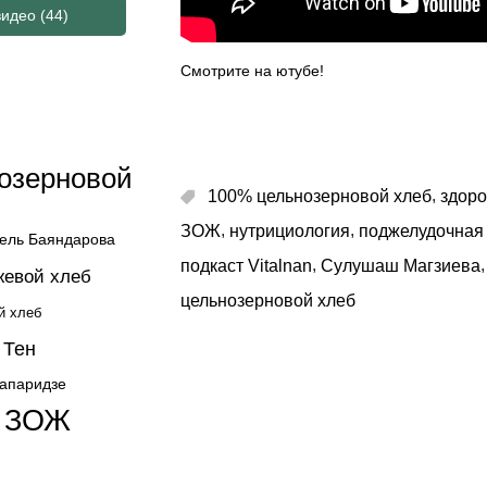
видео
(44)
Смотрите на ютубе!
озерновой
,
100% цельнозерновой хлеб
здоро
,
,
ЗОЖ
нутрициология
поджелудочная
ель Баяндарова
,
,
подкаст Vitalnan
Сулушаш Магзиева
жевой хлеб
цельнозерновой хлеб
й хлеб
 Тен
жапаридзе
ЗОЖ