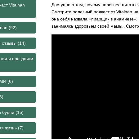
Доступно о том, почему полезнее питать
аст Vitalnan
Смотрите полезный подкаст от Vitalnan н
она себя назвала «пиарщик в анамнезе»,
занимаясь здоровьем своей мамы..
Смотр
lnan
(92)
и отзывы
(14)
тия и праздники
СМИ
(6)
3)
и будни
(15)
ая жизнь
(7)