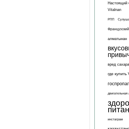
Настоящий 
Vitalnan
РПП
Сулуша
Французский
алматынан
вкусо
привы
вред сахар
где купить 
госпропа
двигательная 
здор
пита
инстаграм
казахстан