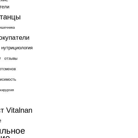
тели
станцы
ишечника
окупатели
нутрициология
е
отзывы
ртсменов
исимость
хирургия
т Vitalnan
е
ильное
ние