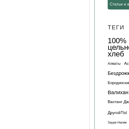
Статьи и 
ТЕГИ
100%
цельн
хлеб
Ас
Алматы
Бездрож
Бородински
Валихан
Вахтанг Д
ДругойТЫ
Зауре Нагим