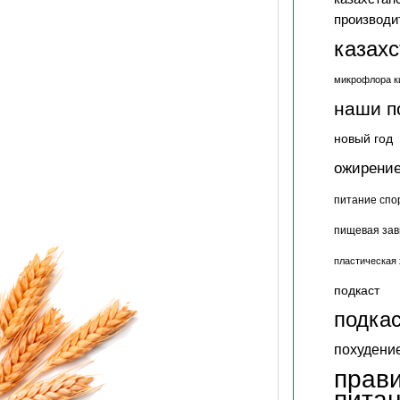
производи
казах
микрофлора к
наши п
новый год
ожирени
питание спо
пищевая зав
пластическая 
подкаст
подкас
похудени
прав
пита