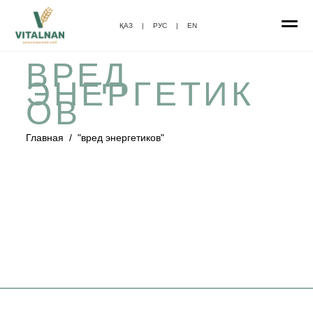
ҚАЗ
|
РУС
|
EN
ВРЕД
ЭНЕРГЕТИК
ОВ
Главная
/
"вред энергетиков"