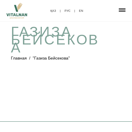
ҚАЗ
|
РУС
|
EN
ГАЗИЗА
БЕЙСЕКОВ
А
Главная
/
"Газиза Бейсекова"