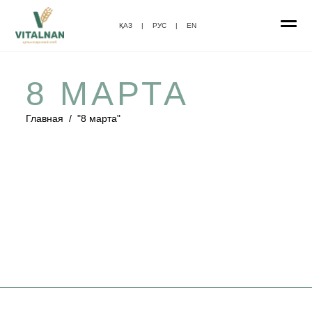
ҚАЗ
|
РУС
|
EN
8 МАРТА
Главная
/
"8 марта"