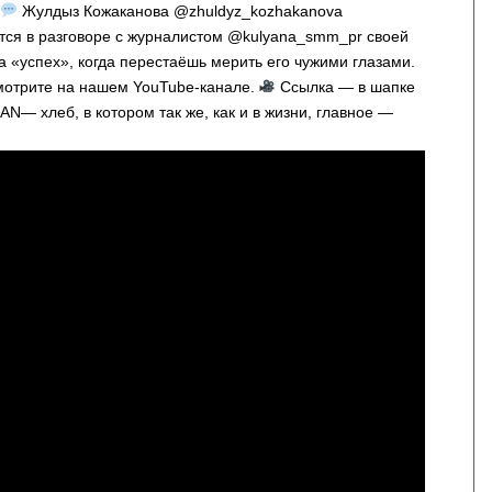
.
Жулдыз Кожаканова @zhuldyz_kozhakanova
ится в разговоре с журналистом @kulyana_smm_pr своей
а «успех», когда перестаёшь мерить его чужими глазами.
смотрите на нашем YouTube-канале.
Ссылка — в шапке
N— хлеб, в котором так же, как и в жизни, главное —