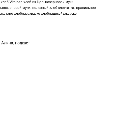
леб Vitalnan хлеб из Цельнозерновой муки
льнозерновой муки, полезный хлеб клетчатка, правильное
ахстане хлебназакваске хлебнадикойзакваске
,
 Алина
подкаст