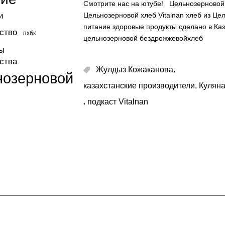
Смотрите нас на ютубе!
Цельнозерновой х
и
Цельнозерновой хлеб Vitalnan хлеб из Це
питание здоровые продукты сделано в Каз
ство
пхбк
цельнозерновой бездрожжевойхлеб
ы
ства
,
Жулдыз Кожаканова
нозерновой
,
казахстанские производители
Куляна
,
подкаст Vitalnan