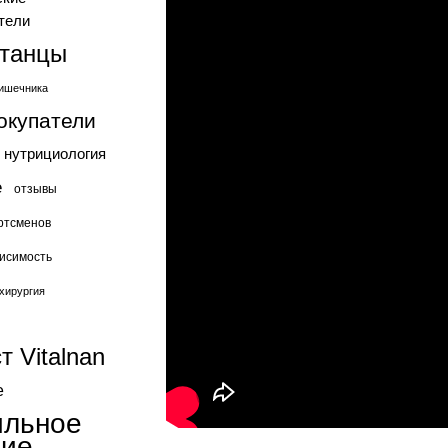
тели
станцы
ишечника
окупатели
нутрициология
е
отзывы
ртсменов
исимость
хирургия
т Vitalnan
е
ильное
ние