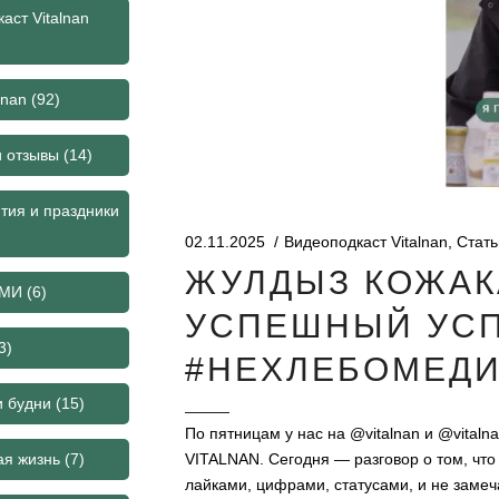
аст Vitalnan
lnan
(92)
и отзывы
(14)
тия и праздники
02.11.2025
Видеоподкаст Vitalnan
,
Стать
ЖУЛДЫЗ КОЖАК
СМИ
(6)
УСПЕШНЫЙ УСП
3)
#НЕХЛЕБОМЕД
и будни
(15)
По пятницам у нас на @vitalnan и @vital
ая жизнь
(7)
VITALNAN. Сегодня — разговор о том, что
лайками, цифрами, статусами, и не замеч