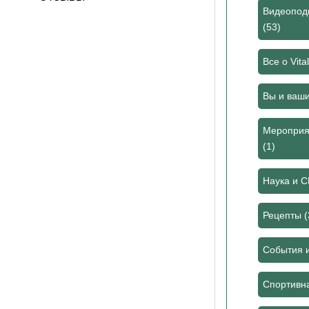
Видеоподк
(53)
Все о Vita
Вы и ваш
Мероприя
(1)
Наука и 
Рецепты
(
События 
Спортивн