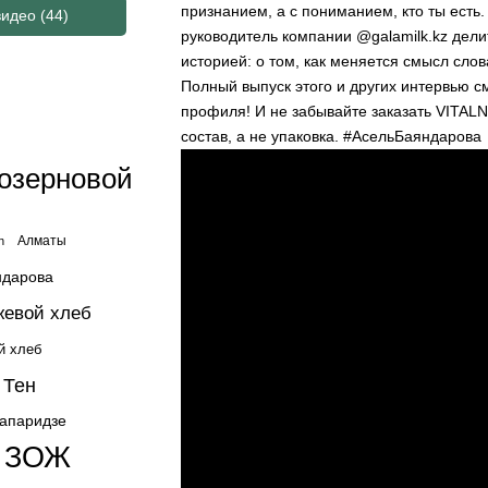
признанием, а с пониманием, кто ты есть
видео
(44)
руководитель компании @galamilk.kz дел
историей: о том, как меняется смысл слов
Полный выпуск этого и других интервью 
профиля! И не забывайте заказать VITALNA
состав, а не упаковка.
#АсельБаяндарова
озерновой
Алматы
n
ндарова
жевой хлеб
й хлеб
 Тен
жапаридзе
ЗОЖ