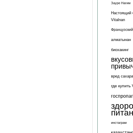
Зауре Нагим
Настоящий 
Vitalnan
Французский
алматынан
биохакинг
вкусо
привы
вред сахар
где купить 
госпропа
здор
пита
инстаграм
казахстан