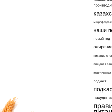
производи
казах
микрофлора к
наши п
новый год
ожирени
питание спо
пищевая зав
пластическая 
подкаст
подкас
похудени
прав
пита