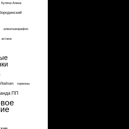
Куляна Алина
бородинский
алматымарафон
астана
вые
чки
а
Vitalnan
гормоны
ганда ПП
овое
ние
ские