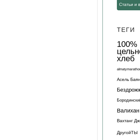
Статьи и 
ТЕГИ
100%
цельн
хлеб
almatymaratho
Асель Бая
Бездрож
Бородински
Валихан
Вахтанг Д
ДругойТЫ