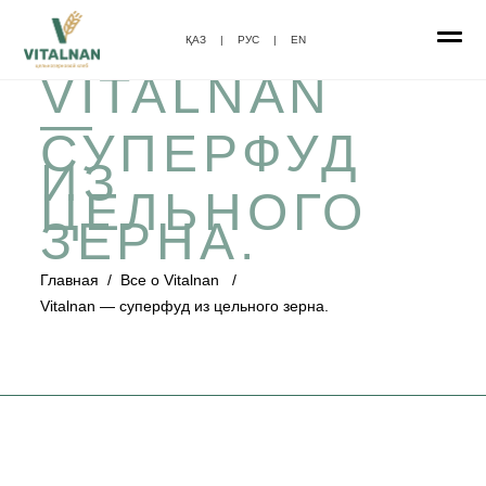
ҚАЗ
|
РУС
|
EN
VITALNAN
—
СУПЕРФУД
ИЗ
ЦЕЛЬНОГО
ЗЕРНА.
Главная
/
Все о Vitalnan
/
Vitalnan — суперфуд из цельного зерна.