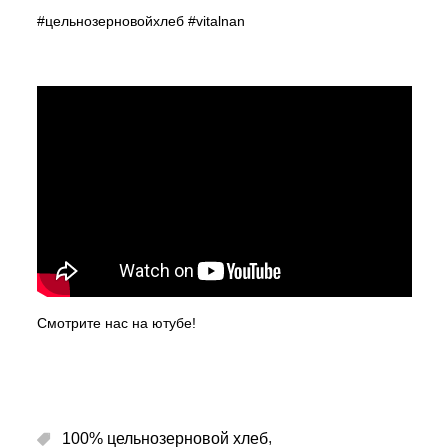
#цельнозерновойхлеб
#vitalnan
Смотрите нас на ютубе!
,
100% цельнозерновой хлеб