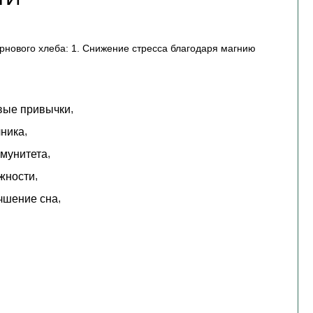
рнового хлеба: 1. Снижение стресса благодаря магнию
,
вые привычки
,
ника
,
мунитета
,
жности
,
чшение сна