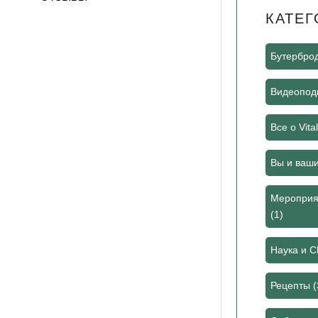
КАТЕГ
Бутербро
Видеоподк
Все о Vita
Вы и ваш
Мероприя
(1)
Наука и 
Рецепты
(