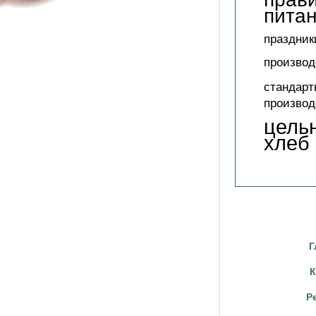
пита
праздник
производ
стандарт
производ
цель
хлеб
Г
К
Р