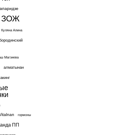
жапаридзе
ЗОЖ
Куляна Алина
бородинский
ш Магзиева
алматынан
акинг
вые
чки
а
Vitalnan
гормоны
ганда ПП