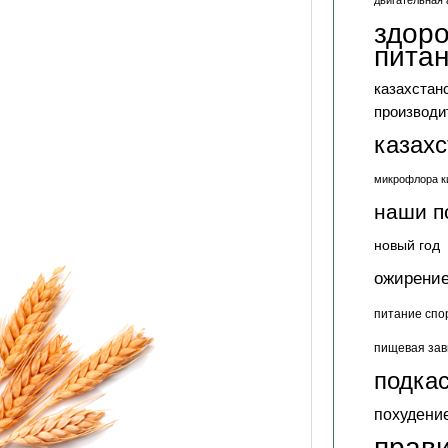
двигательная 
здор
пита
казахстан
производи
казах
микрофлора к
наши п
новый год
ожирени
питание спо
пищевая зав
подкас
похудени
прав