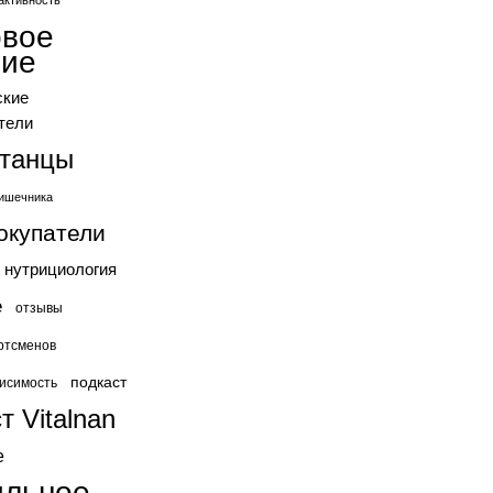
активность
овое
ние
ские
тели
станцы
ишечника
окупатели
нутрициология
е
отзывы
ртсменов
подкаст
исимость
т Vitalnan
е
ильное