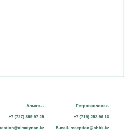
Алматы:
Петропавловск:
+7 (727) 399 97 25
+7 (715) 252 96 16
ception@almatynan.kz
E-mail:
reception@phbk.kz