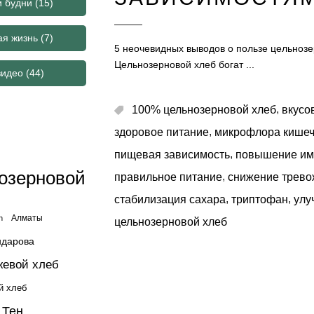
и будни
(15)
ая жизнь
(7)
5 неочевидных выводов о пользе цельнозе
Цельнозерновой хлеб богат
видео
(44)
,
100% цельнозерновой хлеб
вкусо
,
здоровое питание
микрофлора кишеч
,
пищевая зависимость
повышение им
озерновой
,
правильное питание
снижение трево
,
,
стабилизация сахара
триптофан
улу
Алматы
n
цельнозерновой хлеб
ндарова
жевой хлеб
й хлеб
 Тен