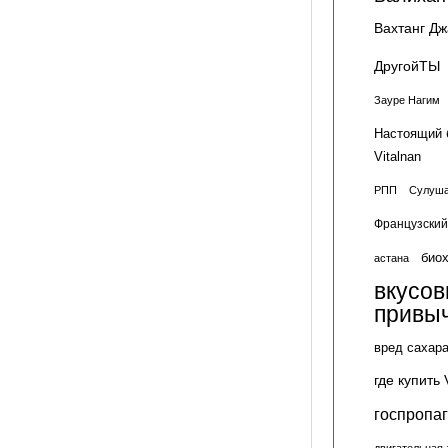
Вахтанг Д
ДругойТЫ
Зауре Нагим
Настоящий 
Vitalnan
РПП
Сулуша
Французский
биох
астана
вкусо
привы
вред сахар
где купить 
госпропа