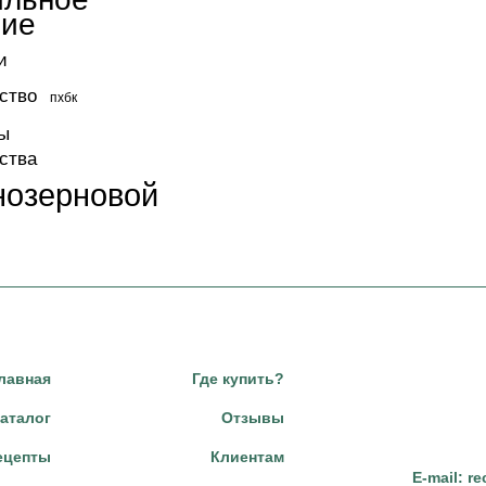
ние
и
ство
пхбк
ы
ства
нозерновой
лавная
Где купить?
аталог
Отзывы
ецепты
Клиентам
E-mail:
re