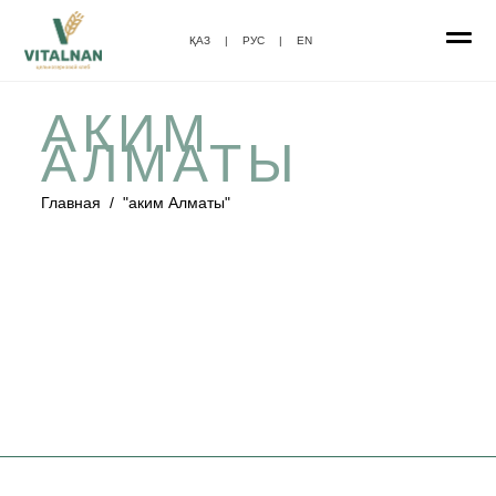
ҚАЗ
|
РУС
|
EN
АКИМ
АЛМАТЫ
Главная
/
"аким Алматы"