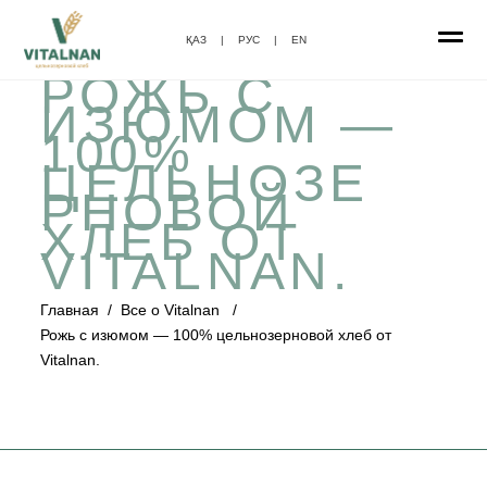
ҚАЗ
|
РУС
|
EN
РОЖЬ С
ИЗЮМОМ —
100%
ЦЕЛЬНОЗЕ
РНОВОЙ
ХЛЕБ ОТ
VITALNAN.
Главная
/
Все о Vitalnan
/
Рожь с изюмом — 100% цельнозерновой хлеб от
Vitalnan.