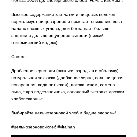
Польза 100% цельнозернового хлеба “Рожь с изюмом”:
Высокое содержание клетчатки и пищевых волокон
нормализует пищеварение и помогает снижению веса.
Баланс сложных углеводов и белка дает больше
энергии и дольше ощущение сытости (низкий
гликемический индекс).
Состав:
Дробленое зерно ржи (включая зародыш и оболочку).
натуральная закваска (дробленое зерно, соль пищевая
поваренная, вода питьевая), патока, изюм, семена
льна, ядро подсолнечника, солодовый экстракт, дрожжи
хлебопекарные.
Выбирайте цельнозерновой хлеб и будьте здоровы!
#цельнозерновойхлеб
#vitalnan