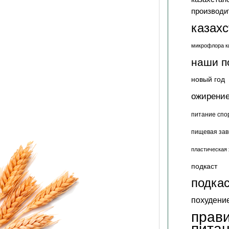
производи
казах
микрофлора к
наши п
новый год
ожирени
питание спо
пищевая зав
пластическая 
подкаст
подкас
похудени
прав
пита