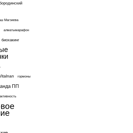
бородинский
ш Магзиева
алматымарафон
биохакинг
вые
чки
а
Vitalnan
гормоны
ганда ПП
активность
овое
ние
ские