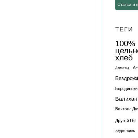
Статьи и 
ТЕГИ
100%
цельн
хлеб
Ас
Алматы
Бездрож
Бородински
Валихан
Вахтанг Д
ДругойТЫ
Зауре Нагим