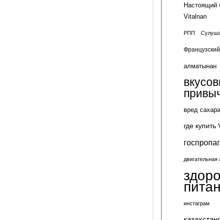
Настоящий 
Vitalnan
РПП
Сулуша
Французский
алматынан
вкусо
привы
вред сахар
где купить 
госпропа
двигательная 
здор
пита
инстаграм
казахстан