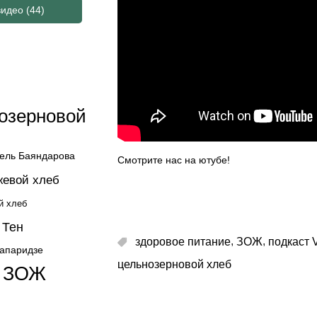
видео
(44)
озерновой
ель Баяндарова
Смотрите нас на ютубе!
жевой хлеб
й хлеб
 Тен
,
,
здоровое питание
ЗОЖ
подкаст V
жапаридзе
цельнозерновой хлеб
ЗОЖ