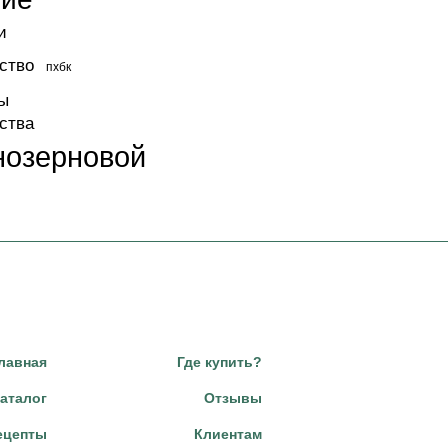
и
ство
пхбк
ы
ства
нозерновой
лавная
Где купить?
аталог
Отзывы
ецепты
Клиентам