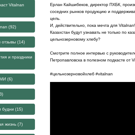
Ерлан Кайшибеков, директор ПХБК, произн
аст Vitalnan
соседних рынков продукцию и поддержива
цель.
И, действительно, пока мечта для Vitalnan
lnan
(92)
Казахстан будут узнавать не только по ка
цельнозерновому хлебу?
и отзывы
(14)
Смотрите
полное интервью
с руководител
тия и праздники
Петропавловска в полезном подкасте от Vi
#цельнозерновойхлеб
#vitalnan
СМИ
(6)
3)
и будни
(15)
ая жизнь
(7)