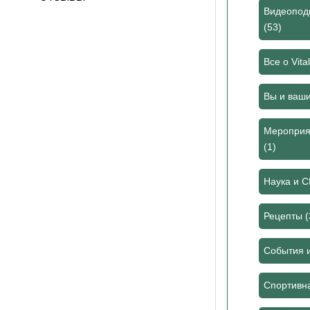
Видеоподк
(53)
Все о Vita
Вы и ваш
Мероприя
(1)
Наука и 
Рецепты
(
События 
Спортивн