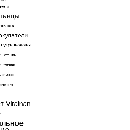
тели
станцы
ишечника
окупатели
нутрициология
е
отзывы
ртсменов
исимость
хирургия
т Vitalnan
е
ильное
ние