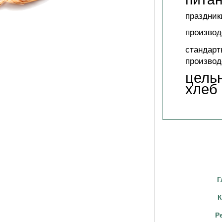
праздник
производ
стандарт
производ
цель
хлеб
Г
К
Р