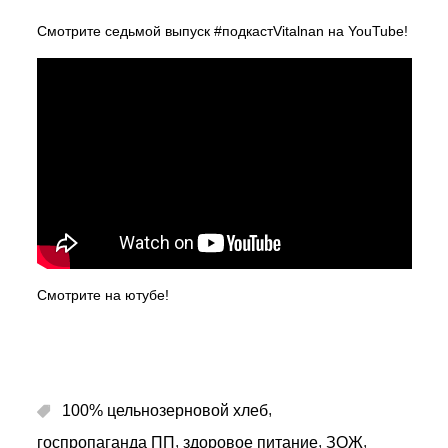
Смотрите
седьмой выпуск #подкастVitalnan на YouTube!
Смотрите на ютубе!
,
100% цельнозерновой хлеб
,
,
,
госпропаганда ПП
здоровое питание
ЗОЖ