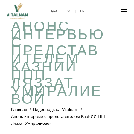
ҚАЗ
|
РУС
|
EN
АНОНС
ИНТЕРВЬЮ
С
ПРЕДСТАВ
ИТЕЛЕМ
КАЗНИИ
ППП
ЛЯЗЗАТ
УМИРАЛИЕ
ВОЙ
Главная
/
Видеоподкаст Vitalnan
/
Анонс интервью с представителем КазНИИ ППП
Ляззат Умиралиевой