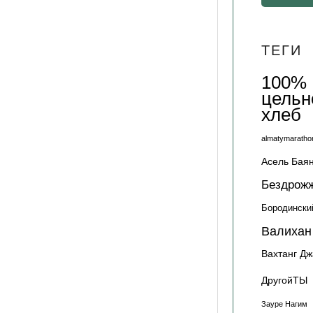
ТЕГИ
100%
цельн
хлеб
almatymaratho
Асель Бая
Бездрож
Бородински
Валихан
Вахтанг Д
ДругойТЫ
Зауре Нагим