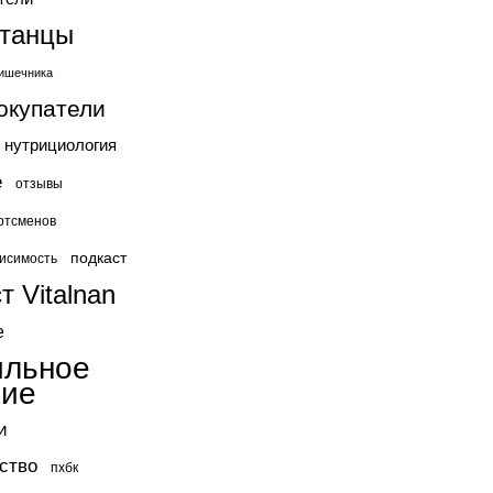
станцы
ишечника
окупатели
нутрициология
е
отзывы
ртсменов
подкаст
исимость
т Vitalnan
е
ильное
ние
и
ство
пхбк