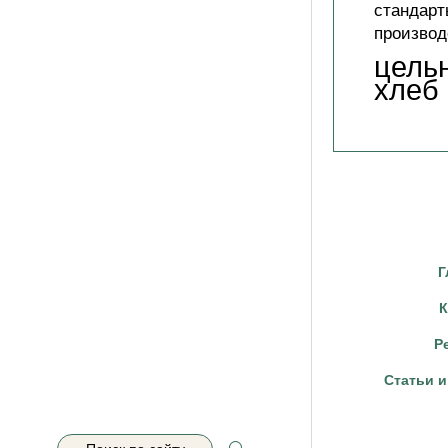
стандарт
производ
цель
хлеб
Г
К
Р
Статьи и
Search