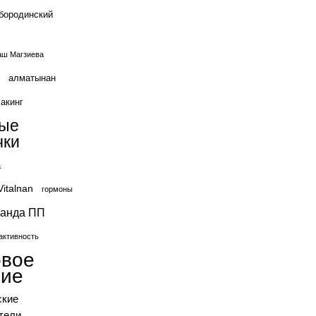
бородинский
ш Магзиева
алматынан
акинг
вые
чки
а
Vitalnan
гормоны
ганда ПП
активность
овое
ние
ские
тели