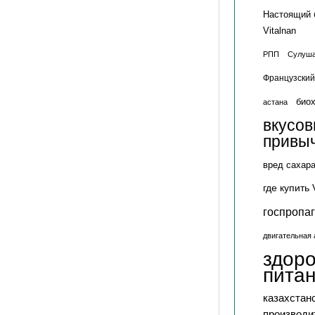
Настоящий 
Vitalnan
РПП
Сулуша
Французский
биох
астана
вкусо
привы
вред сахар
где купить 
госпропа
двигательная 
здор
пита
казахстан
производи