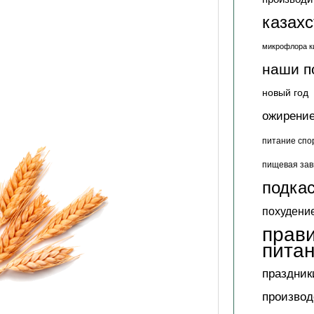
казах
микрофлора к
наши п
новый год
ожирени
питание спо
пищевая зав
подкас
похудени
прав
пита
праздник
производ