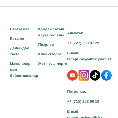
Басты бет
Қайдан сатып
Алматы:
алуға болады
Каталог
+7 (727) 399 97 25
Пікірлер
Дайындау
E-mail:
тәсілі
Клиенттерге
reception@almatynan.kz
Мақалалар
Жеткізушілерге
мен
бейнетаспалар
Петропавл:
+7 (715) 252 96 16
E-mail:
reception@phbk.kz