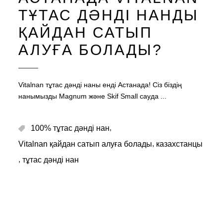
ТҰТАС ДӘНДІ НАНДЫ
ҚАЙДАН САТЫП
АЛУҒА БОЛАДЫ?
Vitalnan тұтас дәнді наны енді Астанада! Сіз біздің
нанымызды Magnum және Skif Small сауда
,
100% тұтас дәнді нан
,
Vitalnan қайдан сатып алуға болады
казахстанцы
,
тұтас дәнді нан