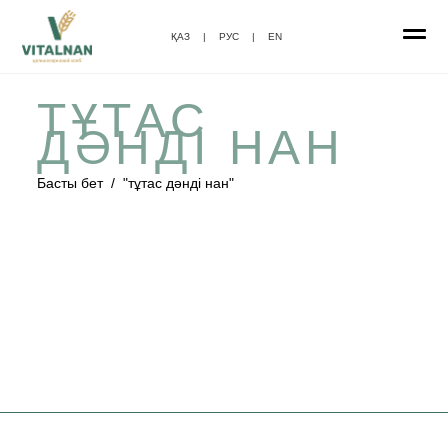
ҚАЗ
|
РУС
|
EN
ТҰТАС
ДӘНДІ НАН
Басты бет
/
"тұтас дәнді нан"