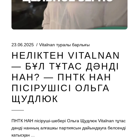
23.06.2025
Vitalnan туралы барлығы
НЕЛІКТЕН VITALNAN
— БҰЛ ТҰТАС ДӘНДІ
НАН? — ПНТК НАН
ПІСІРУШІСІ ОЛЬГА
ЩУДЛЮК
ПНТК НАН пісіруші-шебері Ольга Щудлюк Vitalnan тұтас
дәнді нанның алғашкы партиясын дайындауға белсенді
катысқан