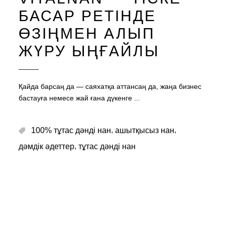
БАСАР РЕТІНДЕ
ӨЗІҢМЕН АЛЫП
ЖҮРУ ЫҢҒАЙЛЫ
Қайда барсаң да — саяхатқа аттансаң да, жаңа бизнес
бастауға немесе жай ғана дүкенге
,
,
100% тұтас дәнді нан
ашытқысыз нан
,
дәмдік әдеттер
тұтас дәнді нан