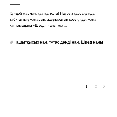
Күндей жарқын, қуатқа толы! Наурыз қарсаңында,
табиғаттың жаңарып, жаңғыратын кезеңінде, жаңа
қаптамадағы «Швед» наны көз
,
,
ашытқысыз нан
тұтас дәнді нан
Швед наны
1
2