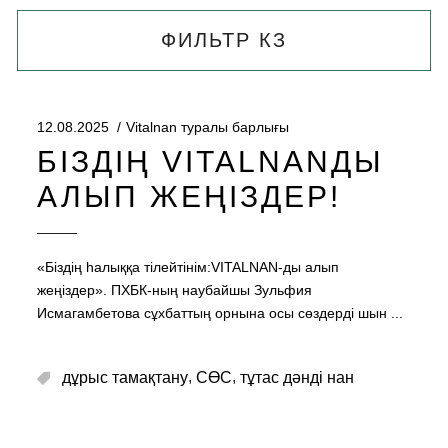
ФИЛЬТР КЗ
12.08.2025
Vitalnan туралы барлығы
БІЗДІҢ VITALNANДЫ
АЛЫП ЖЕҢІЗДЕР!
«Біздің һалыққа тілейтінім:VITALNAN-ды алып
жеңіздер». ПХБК-ның наубайшы Зульфия
Исмагамбетова сұхбаттың орнына осы сөздерді шын
,
,
дұрыс тамақтану
СӨС
тұтас дәнді нан