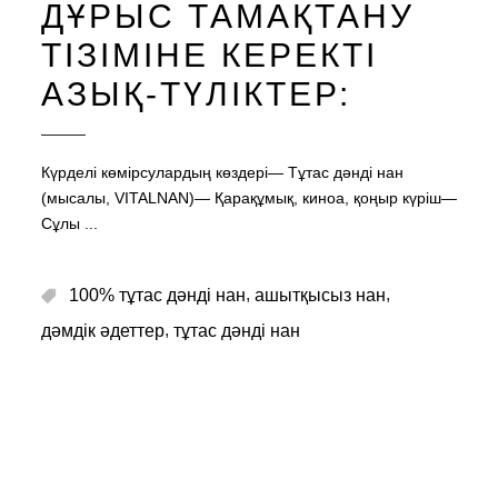
ДҰРЫС ТАМАҚТАНУ
ТІЗІМІНЕ КЕРЕКТІ
АЗЫҚ-ТҮЛІКТЕР:
Күрделі көмірсулардың көздері— Тұтас дәнді нан
(мысалы, VITALNAN)— Қарақұмық, киноа, қоңыр күріш—
Сұлы
,
,
100% тұтас дәнді нан
ашытқысыз нан
,
дәмдік әдеттер
тұтас дәнді нан