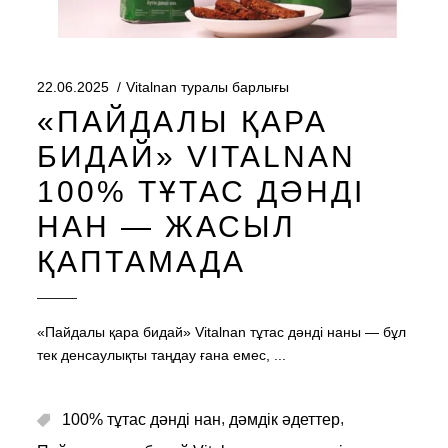
22.06.2025
Vitalnan туралы барлығы
«ПАЙДАЛЫ ҚАРА
БИДАЙ» VITALNAN
100% ТҰТАС ДӘНДІ
НАН — ЖАСЫЛ
ҚАПТАМАДА
«Пайдалы қара бидай» Vitalnan тұтас дәнді наны — бұл
тек денсаулықты таңдау ғана емес,
,
,
100% тұтас дәнді нан
дәмдік әдеттер