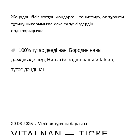
Жаңадан біліп жатқан жандарға – таныстыру, ал тұрақты
тұтынушыларымызға еске салу: сіздердің
алдыларыңызда –
,
,
100% тұтас дәнді нан
Бородин наны
,
,
дәмдік әдеттер
Нағыз бородин наны Vitalnan
тұтас дәнді нан
20.06.2025
Vitalnan туралы барлығы
VITALNAN — ТІСКЕ