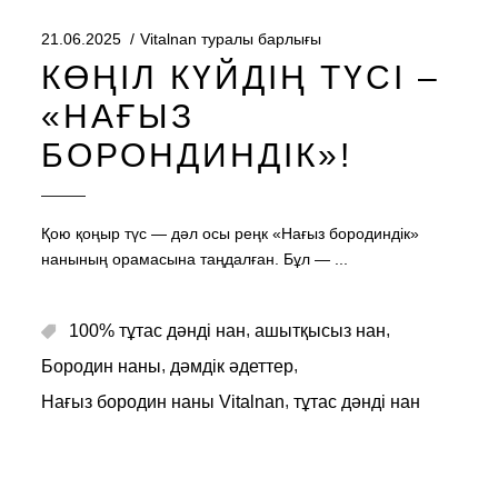
21.06.2025
Vitalnan туралы барлығы
КӨҢІЛ КҮЙДІҢ ТҮСІ –
«НАҒЫЗ
БОРОНДИНДІК»!
Қою қоңыр түс — дәл осы реңк «Нағыз бородиндік»
нанының орамасына таңдалған. Бұл —
,
,
100% тұтас дәнді нан
ашытқысыз нан
,
,
Бородин наны
дәмдік әдеттер
,
Нағыз бородин наны Vitalnan
тұтас дәнді нан