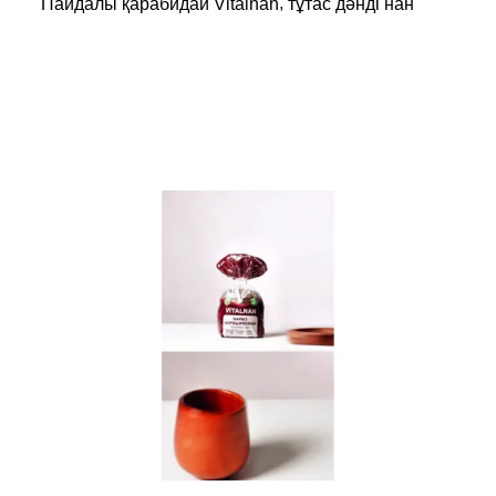
,
Пайдалы қарабидай Vitalnan
тұтас дәнді нан