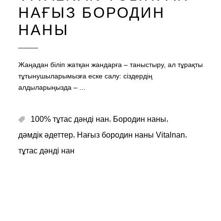
НАҒЫЗ БОРОДИН
НАНЫ
Жаңадан біліп жатқан жандарға – таныстыру, ал тұрақты
тұтынушыларымызға еске салу: сіздердің
алдыларыңызда –
,
,
100% тұтас дәнді нан
Бородин наны
,
,
дәмдік әдеттер
Нағыз бородин наны Vitalnan
тұтас дәнді нан