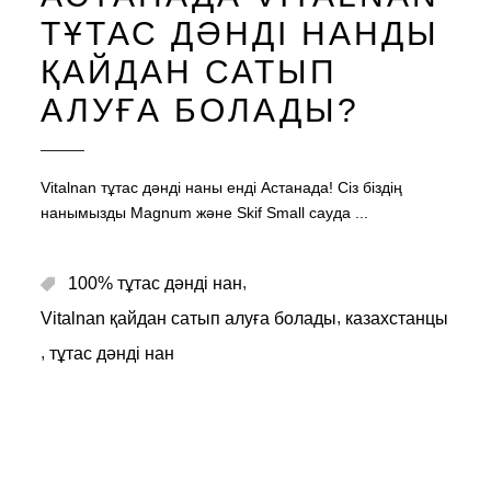
ТҰТАС ДӘНДІ НАНДЫ
ҚАЙДАН САТЫП
АЛУҒА БОЛАДЫ?
Vitalnan тұтас дәнді наны енді Астанада! Сіз біздің
нанымызды Magnum және Skif Small сауда
,
100% тұтас дәнді нан
,
Vitalnan қайдан сатып алуға болады
казахстанцы
,
тұтас дәнді нан