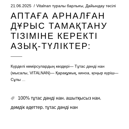
21.06.2025
Vitalnan туралы барлығы
,
Дайындау тәсілі
АПТАҒА АРНАЛҒАН
ДҰРЫС ТАМАҚТАНУ
ТІЗІМІНЕ КЕРЕКТІ
АЗЫҚ-ТҮЛІКТЕР:
Күрделі көмірсулардың көздері— Тұтас дәнді нан
(мысалы, VITALNAN)— Қарақұмық, киноа, қоңыр күріш—
Сұлы
,
,
100% тұтас дәнді нан
ашытқысыз нан
,
дәмдік әдеттер
тұтас дәнді нан