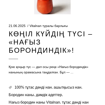
21.06.2025
Vitalnan туралы барлығы
КӨҢІЛ КҮЙДІҢ ТҮСІ –
«НАҒЫЗ
БОРОНДИНДІК»!
Қою қоңыр түс — дәл осы реңк «Нағыз бородиндік»
нанының орамасына таңдалған. Бұл —
,
,
100% тұтас дәнді нан
ашытқысыз нан
,
,
Бородин наны
дәмдік әдеттер
,
Нағыз бородин наны Vitalnan
тұтас дәнді нан