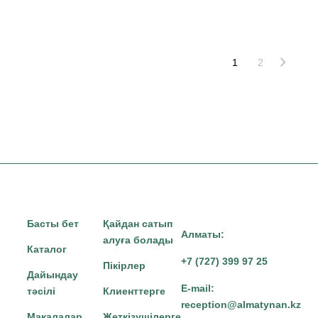
1
2
Басты бет
Қайдан сатып
Алматы:
алуға болады
Каталог
+7 (727) 399 97 25
Пікірлер
Дайындау
E-mail:
тәсілі
Клиенттерге
reception@almatynan.kz
Мақалалар
Жеткізушілерге