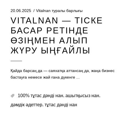
20.06.2025
Vitalnan туралы барлығы
VITALNAN — ТІСКЕ
БАСАР РЕТІНДЕ
ӨЗІҢМЕН АЛЫП
ЖҮРУ ЫҢҒАЙЛЫ
Қайда барсаң да — саяхатқа аттансаң да, жаңа бизнес
бастауға немесе жай ғана дүкенге
,
,
100% тұтас дәнді нан
ашытқысыз нан
,
дәмдік әдеттер
тұтас дәнді нан