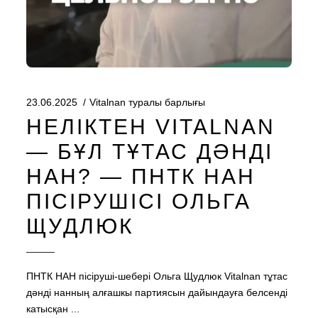
23.06.2025
Vitalnan туралы барлығы
НЕЛІКТЕН VITALNAN
— БҰЛ ТҰТАС ДӘНДІ
НАН? — ПНТК НАН
ПІСІРУШІСІ ОЛЬГА
ЩУДЛЮК
ПНТК НАН пісіруші-шебері Ольга Щудлюк Vitalnan тұтас
дәнді нанның алғашкы партиясын дайындауға белсенді
катысқан