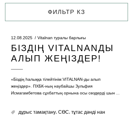
ФИЛЬТР КЗ
12.08.2025
Vitalnan туралы барлығы
БІЗДІҢ VITALNANДЫ
АЛЫП ЖЕҢІЗДЕР!
«Біздің һалыққа тілейтінім:VITALNAN-ды алып
жеңіздер». ПХБК-ның наубайшы Зульфия
Исмагамбетова сұхбаттың орнына осы сөздерді шын
,
,
дұрыс тамақтану
СӨС
тұтас дәнді нан