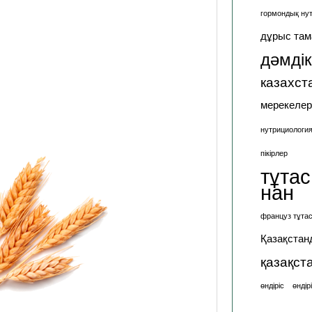
гормондық ну
дұрыс там
дәмдік
казахст
мерекелер
нутрициологи
пікірлер
тұтас
нан
француз тұтас
Қазақстан
қазақст
өндіріс
өндір