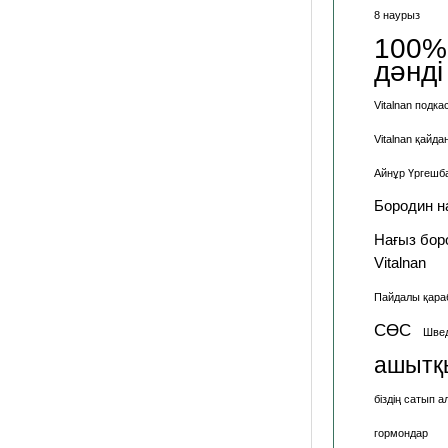
8 наурыз
100%
дәнді
Vitalnan подка
Vitalnan қайд
Айнұр Үргешб
Бородин н
Нағыз бор
Vitalnan
Пайдалы қараб
СӨС
Шве
ашытқ
біздің сатып
гормондар