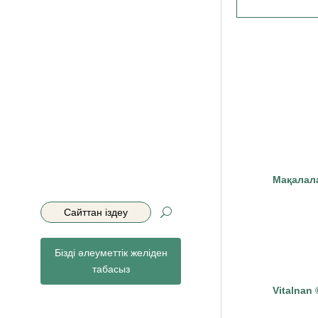
Мақалал
Search
Бізді әлеуметтік желіден
табасыз
Vitalnan