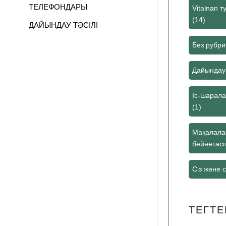
ТЕЛЕФОНДАРЫ
Vitalnan 
(14)
ДАЙЫНДАУ ТӘСІЛІ
ПІКІРЛЕР
Без рубри
Дайындау 
Іс-шарал
(1)
Мақалала
бейнетас
Сіз және сі
ТЕГТЕ