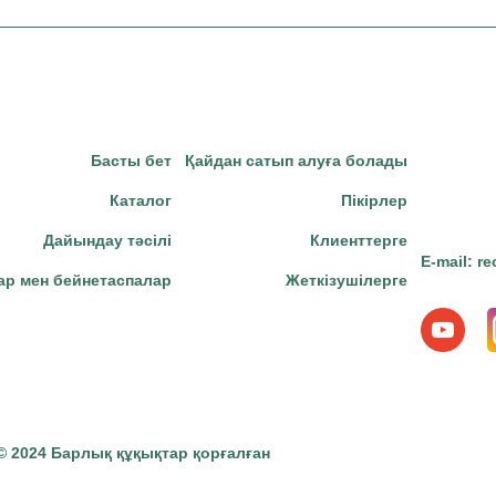
Басты бет
Қайдан сатып алуға болады
Каталог
Пікірлер
Дайындау тәсілі
Клиенттерге
E-mail:
re
ар мен бейнетаспалар
Жеткізушілерге
 © 2024 Барлық құқықтар қорғалған