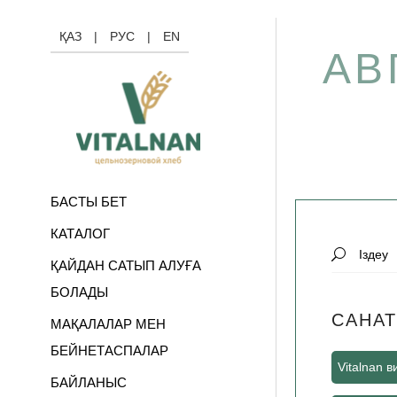
ҚАЗ
|
РУС
|
EN
АВ
БАСТЫ БЕТ
КАТАЛОГ
Search
ҚАЙДАН САТЫП АЛУҒА
for:
БОЛАДЫ
САНАТ
МАҚАЛАЛАР МЕН
БЕЙНЕТАСПАЛАР
Vitalnan 
БАЙЛАНЫС