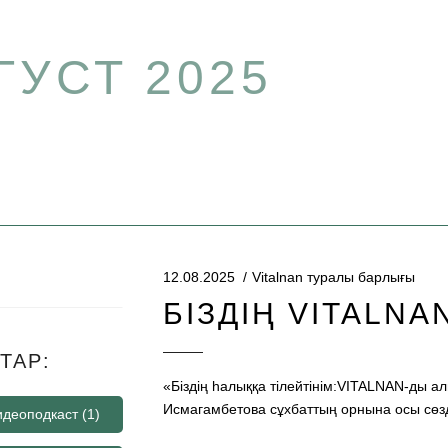
ГУСТ 2025
12.08.2025
Vitalnan туралы барлығы
БІЗДІҢ VITALN
ТАР:
«Біздің һалыққа тілейтінім:VITALNAN-ды 
Исмагамбетова сұхбаттың орнына осы сө
видеоподкаст
(1)