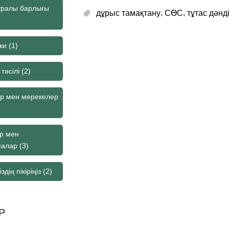
туралы барлығы
,
,
дұрыс тамақтану
СӨС
тұтас дәнд
ки
(1)
тәсілі
(2)
ар мен мерекелер
р мен
палар
(3)
здің пікіріңіз
(2)
Р