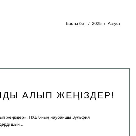
Басты бет
/
2025
/
Август
ANДЫ АЛЫП ЖЕҢІЗДЕР!
алып жеңіздер». ПХБК-ның наубайшы Зульфия
здерді шын