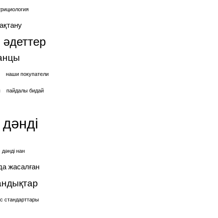
трициология
ақтану
 әдеттер
анцы
наши покупатели
я
пайдалы бидай
 дәнді
 дәнді нан
да жасалған
андықтар
іс стандарттары