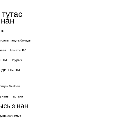
 тұтас
 нан
сты
ан сатып алуға болады
аева
Алматы KZ
аны
Наурыз
один наны
идай Vitalnan
д наны
астана
ысыз нан
 алушыларымыз