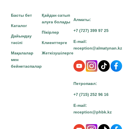
Басты бет
Қайдан сатып
Алматы:
алуға болады
Каталог
+7 (727) 399 97 25
Пікірлер
Дайындау
E-mail:
тәсілі
Клиенттерге
reception@almatynan.kz
Мақалалар
Жеткізушілерге
мен
бейнетаспалар
Петропавл:
+7 (715) 252 96 16
E-mail:
reception@phbk.kz