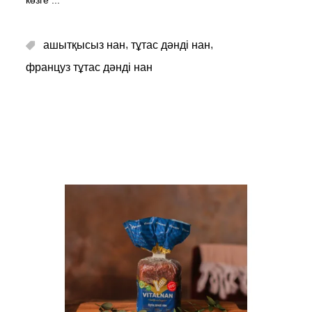
,
,
ашытқысыз нан
тұтас дәнді нан
француз тұтас дәнді нан