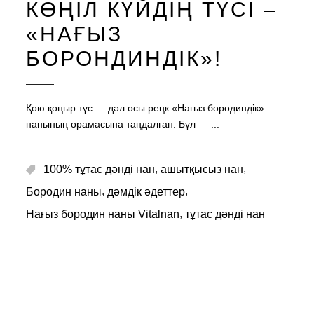
КӨҢІЛ КҮЙДІҢ ТҮСІ –
«НАҒЫЗ
БОРОНДИНДІК»!
Қою қоңыр түс — дәл осы реңк «Нағыз бородиндік»
нанының орамасына таңдалған. Бұл —
,
,
100% тұтас дәнді нан
ашытқысыз нан
,
,
Бородин наны
дәмдік әдеттер
,
Нағыз бородин наны Vitalnan
тұтас дәнді нан