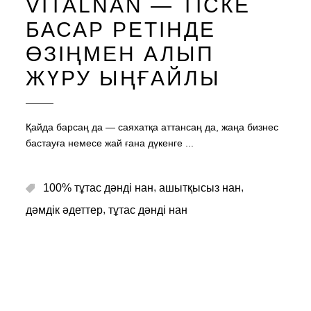
VITALNAN — ТІСКЕ
БАСАР РЕТІНДЕ
ӨЗІҢМЕН АЛЫП
ЖҮРУ ЫҢҒАЙЛЫ
Қайда барсаң да — саяхатқа аттансаң да, жаңа бизнес
бастауға немесе жай ғана дүкенге
,
,
100% тұтас дәнді нан
ашытқысыз нан
,
дәмдік әдеттер
тұтас дәнді нан