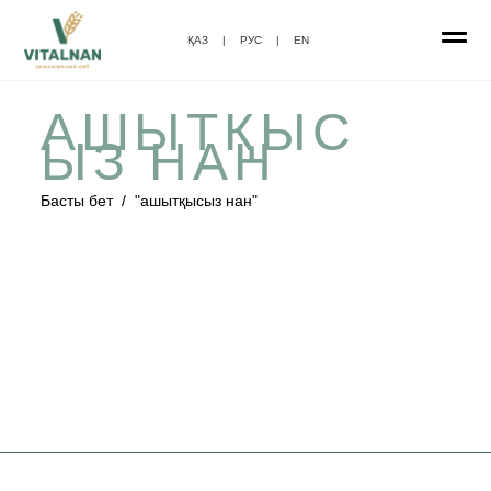
ҚАЗ
|
РУС
|
EN
АШЫТҚЫС
ЫЗ НАН
Басты бет
/
"ашытқысыз нан"