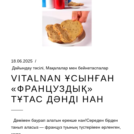
18.06.2025
Дайындау тәсілі
,
Мақалалар мен бейнетаспалар
VITALNAN ҰСЫНҒАН
«ФРАНЦУЗДЫҚ»
ТҰТАС ДӘНДІ НАН
Дәмімен баурап алатын ерекше нан!Сөреден бірден
танып аласыз — француз туының түстерімен әрленген,
көзге