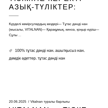
АЗЫҚ-ТҮЛІКТЕР:
Күрделі көмірсулардың көздері— Тұтас дәнді нан
(мысалы, VITALNAN)— Қарақұмық, киноа, қоңыр күріш—
Сұлы
,
,
100% тұтас дәнді нан
ашытқысыз нан
,
дәмдік әдеттер
тұтас дәнді нан
20.06.2025
Vitalnan туралы барлығы