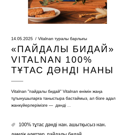
14.05.2025
Vitalnan туралы барлығы
«ПАЙДАЛЫ БИДАЙ»
VITALNAN 100%
ТҰТАС ДӘНДІ НАНЫ
Vitalnan "пайдалы бидай" Vitalnan өнімін жаңа
тұтынушыларға таныстыра бастаймыз, ал бізге адал
жанкүйерлерімізге — дәнді
,
,
100% тұтас дәнді нан
ашытқысыз нан
,
дәмдік әдеттер
пайдалы бидай