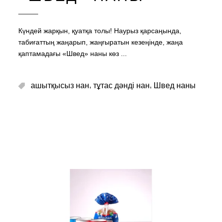
Күндей жарқын, қуатқа толы! Наурыз қарсаңында,
табиғаттың жаңарып, жаңғыратын кезеңінде, жаңа
қаптамадағы «Швед» наны көз
,
,
ашытқысыз нан
тұтас дәнді нан
Швед наны