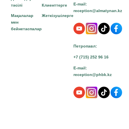
E-mail:
тәсілі
Клиенттерге
reception@almatynan.kz
Мақалалар
Жеткізушілерге
мен
бейнетаспалар
Петропавл:
+7 (715) 252 96 16
E-mail:
reception@phbk.kz