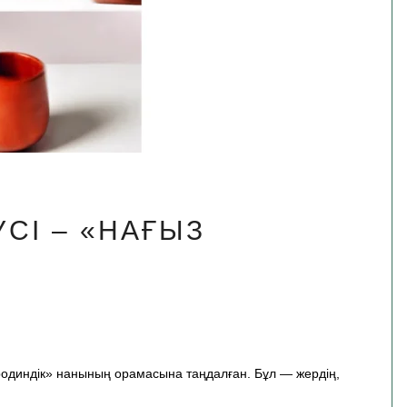
ҮСІ – «НАҒЫЗ
родиндік» нанының орамасына таңдалған. Бұл — жердің,