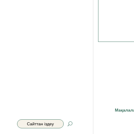
Мақалал
Search