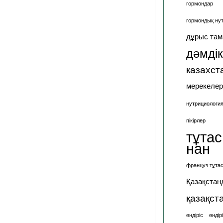
гормондар
гормондық ну
дұрыс там
дәмдік
казахст
мерекелер
нутрициологи
пікірлер
тұтас
нан
француз тұтас
Қазақстан
қазақст
өндіріс
өндір