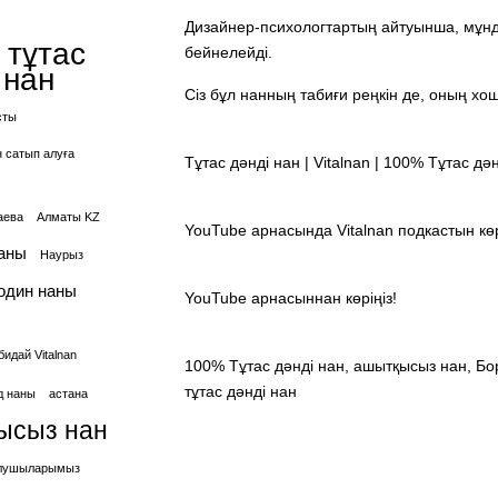
Дизайнер-психологтартың айтуынша, мұнда
 тұтас
бейнелейді.
 нан
Сіз бұл нанның табиғи реңкін де, оның хош
сты
н сатып алуға
Тұтас дәнді нан | Vitalnan | 100% Тұтас дә
аева
Алматы KZ
YouTube арнасында Vitalnan подкастын көр
аны
Наурыз
один наны
YouTube арнасыннан көріңіз!
идай Vitalnan
100% Тұтас дәнді нан, ашытқысыз нан, Бор
тұтас дәнді нан
д наны
астана
ысыз нан
 алушыларымыз