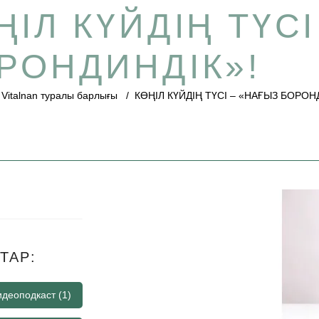
ҢІЛ КҮЙДІҢ ТҮС
РОНДИНДІК»!
/
Vitalnan туралы барлығы
/
КӨҢІЛ КҮЙДІҢ ТҮСІ – «НАҒЫЗ БОРОН
ТАР:
видеоподкаст
(1)