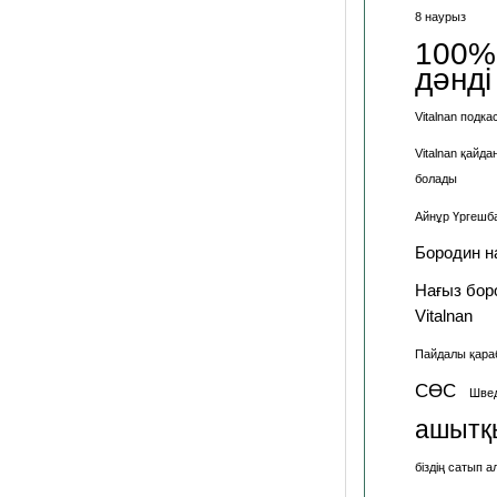
8 наурыз
100%
дәнді
Vitalnan подка
Vitalnan қайда
болады
Айнұр Үргешб
Бородин н
Нағыз бор
Vitalnan
Пайдалы қараб
СӨС
Шве
ашытқ
біздің сатып