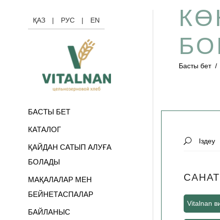
КӨ
ҚАЗ
|
РУС
|
EN
БО
Басты бет
БАСТЫ БЕТ
КАТАЛОГ
Search
ҚАЙДАН САТЫП АЛУҒА
for:
БОЛАДЫ
САНАТ
МАҚАЛАЛАР МЕН
БЕЙНЕТАСПАЛАР
Vitalnan 
БАЙЛАНЫС