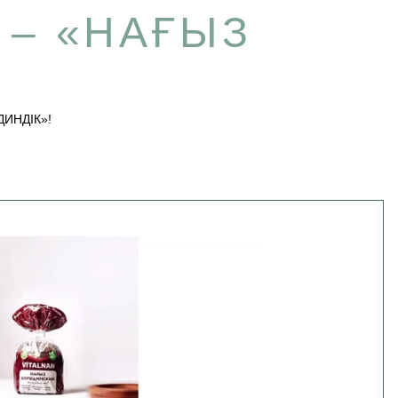
І – «НАҒЫЗ
ДИНДІК»!