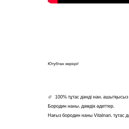
Ютубтан көріңіз!
,
100% тұтас дәнді нан
ашытқысыз
,
,
Бородин наны
дәмдік әдеттер
,
Нағыз бородин наны Vitalnan
тұтас д