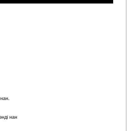
,
 нан
әнді нан