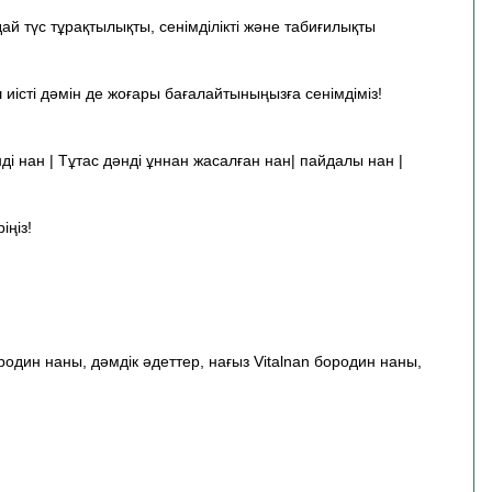
й түс тұрақтылықты, сенімділікті және табиғилықты
 иісті дәмін де жоғары бағалайтыныңызға сенімдіміз!
нді нан | Тұтас дәнді ұннан жасалған нан| пайдалы нан |
іңіз!
один наны, дәмдік әдеттер, нағыз Vitalnan бородин наны,