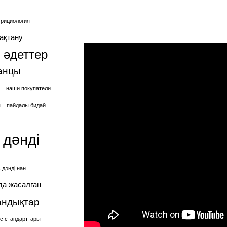
трициология
ақтану
 әдеттер
анцы
наши покупатели
я
пайдалы бидай
 дәнді
 дәнді нан
да жасалған
андықтар
іс стандарттары