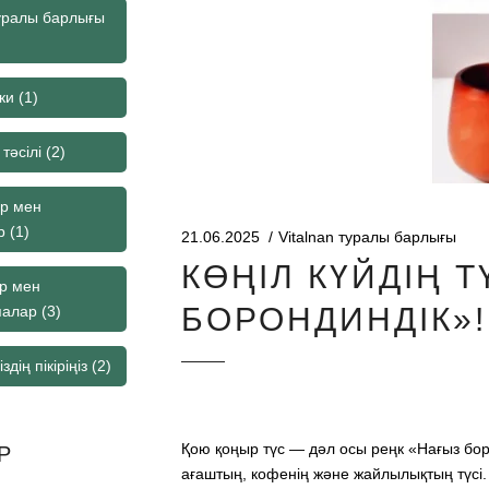
туралы барлығы
ки
(1)
тәсілі
(2)
ар мен
р
(1)
21.06.2025
Vitalnan туралы барлығы
КӨҢІЛ КҮЙДІҢ Т
р мен
БОРОНДИНДІК»!
палар
(3)
здің пікіріңіз
(2)
Қою қоңыр түс — дәл осы реңк «Нағыз бо
Р
ағаштың, кофенің және жайлылықтың түсі.