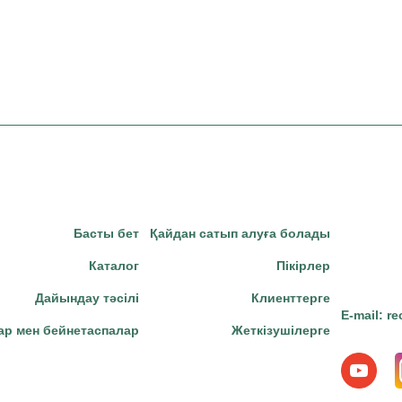
Басты бет
Қайдан сатып алуға болады
Каталог
Пікірлер
Дайындау тәсілі
Клиенттерге
E-mail:
re
ар мен бейнетаспалар
Жеткізушілерге