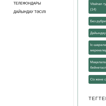
ТЕЛЕФОНДАРЫ
Vitalnan 
(14)
ДАЙЫНДАУ ТӘСІЛІ
ПІКІРЛЕР
Без рубри
Дайындау 
Іс-шарал
мерекеле
Мақалала
бейнетас
Сіз және сі
ТЕГТЕ