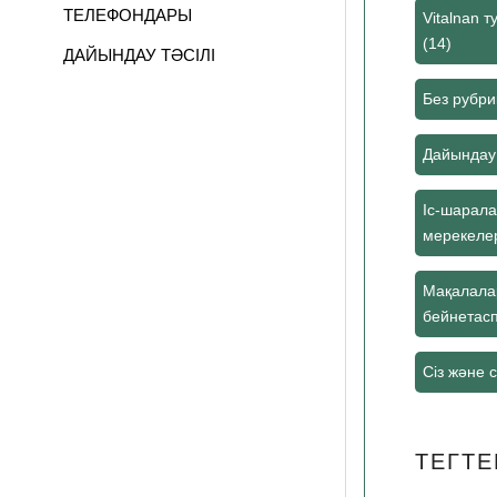
ТЕЛЕФОНДАРЫ
Vitalnan 
(14)
ДАЙЫНДАУ ТӘСІЛІ
ПІКІРЛЕР
Без рубри
Дайындау 
Іс-шарал
мерекеле
Мақалала
бейнетас
Сіз және сі
ТЕГТЕ