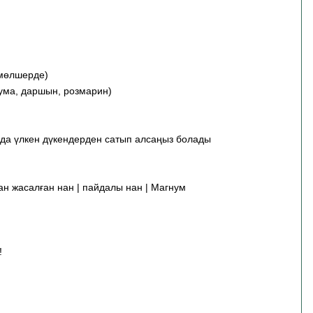
 мөлшерде)
ума, даршын, розмарин)
да үлкен дүкендерден сатып алсаңыз болады
ннан жасалған нан | пайдалы нан | Магнум
!