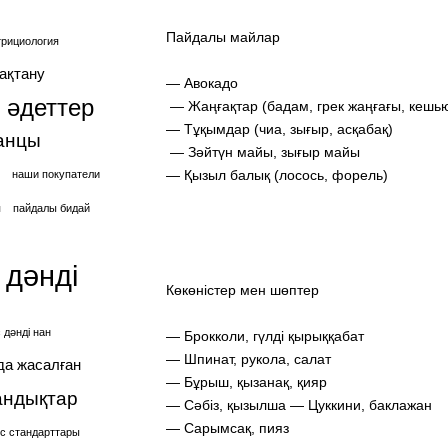
Пайдалы майлар
трициология
ақтану
— Авокадо
 әдеттер
— Жаңғақтар (бадам, грек жаңғағы, кешь
— Тұқымдар (чиа, зығыр, асқабақ)
анцы
— Зәйтүн майы, зығыр майы
— Қызыл балық (лосось, форель)
наши покупатели
я
пайдалы бидай
 дәнді
Көкөністер мен шөптер
 дәнді нан
— Брокколи, гүлді қырыққабат
— Шпинат, рукола, салат
да жасалған
— Бұрыш, қызанақ, қияр
андықтар
— Сәбіз, қызылша — Цуккини, баклажан
— Сарымсақ, пияз
іс стандарттары