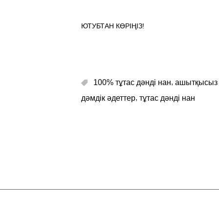
ЮТУБТАН КӨРІҢІЗ!
,
100% тұтас дәнді нан
ашытқысыз
,
дәмдік әдеттер
тұтас дәнді нан