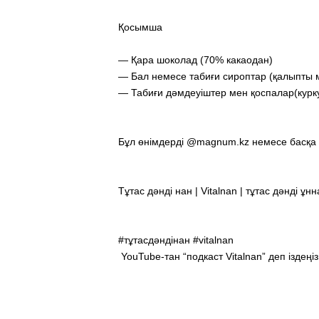
Қосымша
— Қара шоколад (70% какаодан)
— Бал немесе табиғи сироптар (қалыпты
— Табиғи дәмдеуіштер мен қоспалар(курк
Бұл өнімдерді @magnum.kz немесе басқа 
Тұтас дәнді нан | Vitalnan | тұтас дәнді ұ
#тұтасдәндінан #vitalnan
YouTube-тан “подкаст Vitalnan” деп іздеңіз