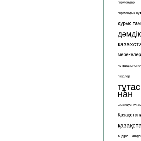
гормондар
гормондық ну
дұрыс там
дәмдік
казахст
мерекелер
нутрициологи
пікірлер
тұтас
нан
француз тұтас
Қазақстан
қазақст
өндіріс
өндір