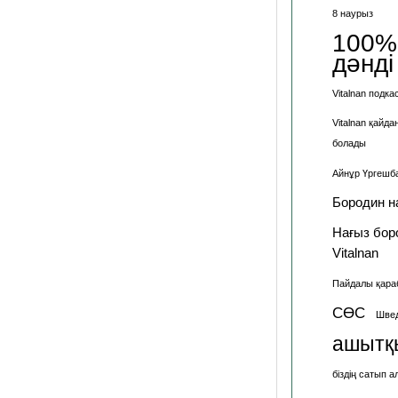
8 наурыз
100%
дәнді
Vitalnan подка
Vitalnan қайда
болады
Айнұр Үргешб
Бородин н
Нағыз бор
Vitalnan
Пайдалы қараб
СӨС
Шве
ашытқ
біздің сатып