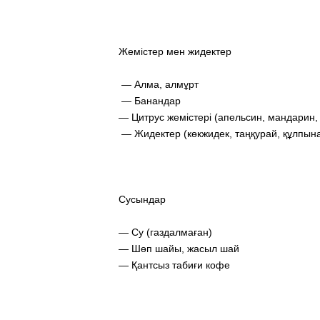
Жемістер мен жидектер
— Алма, алмұрт
— Банандар
— Цитрус жемістері (апельсин, мандарин,
— Жидектер (көкжидек, таңқурай, құлпын
Сусындар
— Су (газдалмаған)
— Шөп шайы, жасыл шай
— Қантсыз табиғи кофе