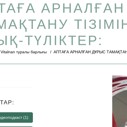
ТАҒА АРНАЛҒАН
МАҚТАНУ ТІЗІМІ
ЫҚ-ТҮЛІКТЕР:
/
Vitalnan туралы барлығы
/
АПТАҒА АРНАЛҒАН ДҰРЫС ТАМАҚТАНУ 
ТАР:
видеоподкаст
(1)