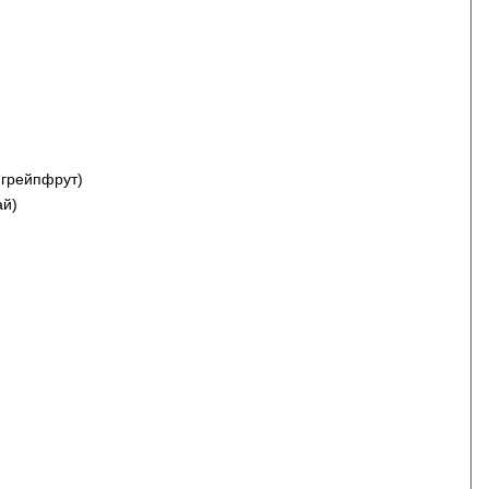
 грейпфрут)
ай)