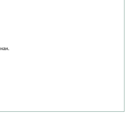
,
 нан