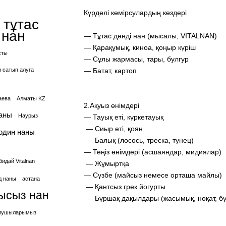
Күрделі көмірсулардың көздері
 тұтас
 нан
— Тұтас дәнді нан (мысалы, VITALNAN)
— Қарақұмық, киноа, қоңыр күріш
сты
— Сұлы жармасы, тары, булгур
н сатып алуға
— Батат, картоп
аева
Алматы KZ
2.Ақуыз өнімдері
аны
Наурыз
— Тауық еті, күркетауық
— Сиыр еті, қоян
один наны
— Балық (лосось, треска, тунец)
— Теңіз өнімдері (асшаяндар, мидиялар)
идай Vitalnan
— Жұмыртқа
— Сүзбе (майсыз немесе орташа майлы)
д наны
астана
— Қантсыз грек йогурты
ысыз нан
— Бұршақ дақылдары (жасымық, ноқат, б
 алушыларымыз