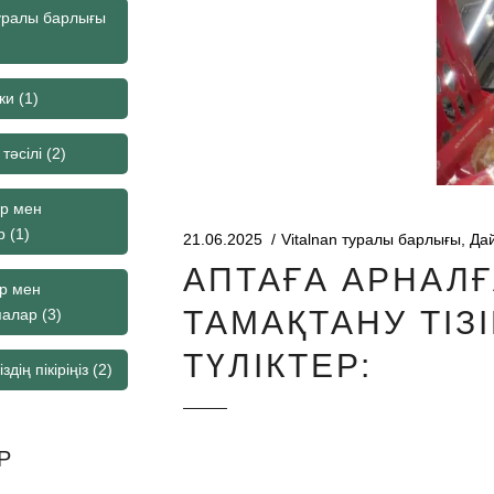
туралы барлығы
ки
(1)
тәсілі
(2)
ар мен
р
(1)
21.06.2025
Vitalnan туралы барлығы
,
Дай
АПТАҒА АРНАЛ
р мен
ТАМАҚТАНУ ТІЗІ
палар
(3)
ТҮЛІКТЕР:
здің пікіріңіз
(2)
Р