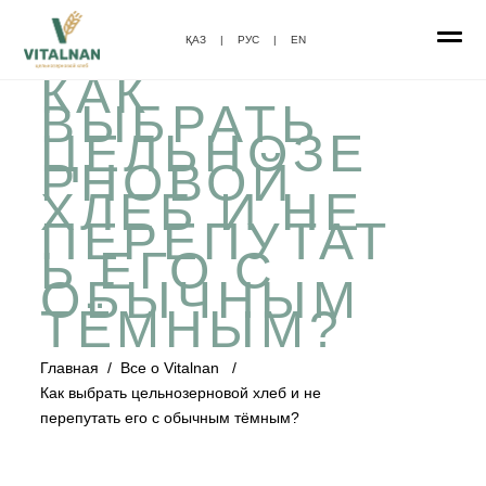
ҚАЗ
|
РУС
|
EN
КАК
ВЫБРАТЬ
ЦЕЛЬНОЗЕ
РНОВОЙ
ХЛЕБ И НЕ
ПЕРЕПУТАТ
Ь ЕГО С
ОБЫЧНЫМ
ТЁМНЫМ?
Главная
/
Все о Vitalnan
/
Как выбрать цельнозерновой хлеб и не
перепутать его с обычным тёмным?