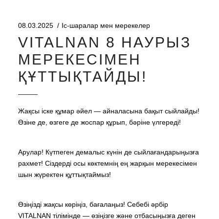
08.03.2025
Іс-шаралар мен мерекелер
VITALNAN 8 НАУРЫЗ
МЕРЕКЕСІМЕН
ҚҰТТЫҚТАЙДЫ!
Жақсы іске құмар әйел — айналасына бақыт сыйлайды!
Өзіне де, өзгеге де жоспар құрып, бәріне үлгереді!
Арулар! Күтпеген демалыс күнін де сыйлағандарыңызға
рахмет! Сіздерді осы көктемнің ең жарқын мерекесімен
шын жүректен құттықтаймыз!
Өзіңізді жақсы көріңіз, бағалаңыз! Себебі әрбір
VITALNAN тілімінде — өзіңізге және отбасыңызға деген