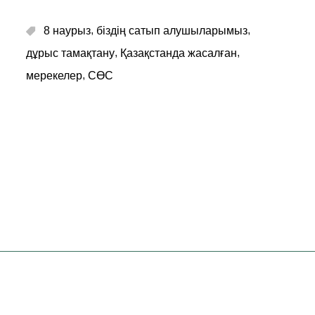
,
,
8 наурыз
біздің сатып алушыларымыз
,
,
дұрыс тамақтану
Қазақстанда жасалған
,
мерекелер
СӨС