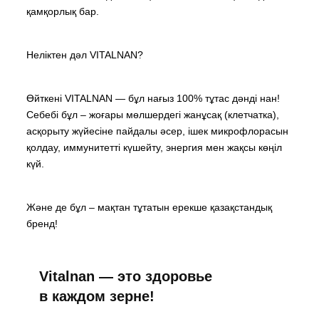
қамқорлық бар.
Неліктен дәл VITALNAN?
Өйткені VITALNAN — бұл нағыз 100% тұтас дәнді нан!
Себебі бұл – жоғары мөлшердегі жанұсақ (клетчатка),
асқорыту жүйесіне пайдалы әсер, ішек микрофлорасын
қолдау, иммунитетті күшейту, энергия мен жақсы көңіл
күй.
Және де бұл – мақтан тұтатын ерекше қазақстандық
бренд!
Vitalnan — это здоровье
в каждом зерне!