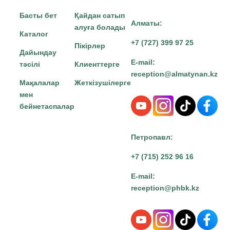
Басты бет
Қайдан сатып
Алматы:
алуға болады
Каталог
+7 (727) 399 97 25
Пікірлер
Дайындау
E-mail:
тәсілі
Клиенттерге
reception@almatynan.kz
Мақалалар
Жеткізушілерге
мен
бейнетаспалар
Петропавл:
+7 (715) 252 96 16
E-mail:
reception@phbk.kz