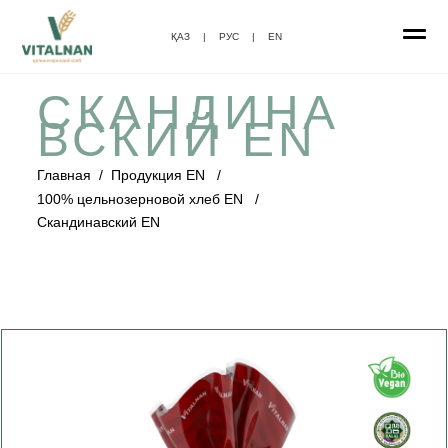
ҚАЗ
|
РУС
|
EN
СКАНДИНА
ВСКИЙ EN
Главная
/
Продукция EN
/
100% цельнозерновой хлеб EN
/
Скандинавский EN