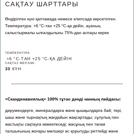
САҚТАУ ШАРТТАРЫ
Өндірілген күні қаптамада немесе клипсада көрсетілген.
Температура: +6 °C-тан +25 °C-қа дейін, ауаның
салыстырмалы ылғалдылығы 75%-дан аспауы керек
ТЕМПЕРАТУРА
+6 °C-ТАН +25 °C-ҚА ДЕЙІН
САҚТАУ МЕРЗІМІ:
30
КҮН
«Скандинавиялық» 100% тұтас дәнді нанның пайдасы:
дәрумендерге, минералдарға және қышқылдарға бай; тері,
шаш және тырнақтың жағдайын жақсартады; сұлулық пен
жастықты сақтауға көмектеседі; жасұнық пен тағам
талшығының жоғары мөлшері ас қорытуды реттейді және