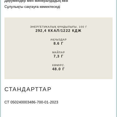
Дәрумендер мен минералдадың көзі
Сұлулықты сақтауға көмектеседі
ЭНЕРГЕТИКАЛЫҚ ҚҰНДЫЛЫҒЫ, 100 Г
292,4 ККАЛ/1222 КДЖ
АҚУЫЗДАР
8.6 Г
МАЙЛАР
7,3 Г
КӨМІРС.
48.0 Г
СТАНДАРТТАР
СТ 050240003486-700-01-2023