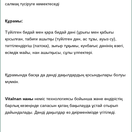
салмақ түсіруге көмектеседі
Құрамы:
Түйілген бидай мен қара бидай дәні (ұрығы мен қабығы
қосылған, табиғи ашытқы (түйілген дән, ас тұзы, ауыз су),
тәттілендіргіш (патока), зығыр тұқымы, күнбағыс дәнінің өзегі,
өсімдік майы, нан ашытқысы, сұлы үлпектері.
Құрамында басқа да дәнді дақылдардың қосындылары болуы
мүмкін.
Vitalnan наны
неміс технологиясы бойынша және өндірістің
барлық кезеңінде сапасын қатаң бақылауда ұстай отырып
дайындалады. Дәнді дақылдар өз диірменімізде үгітіледі.